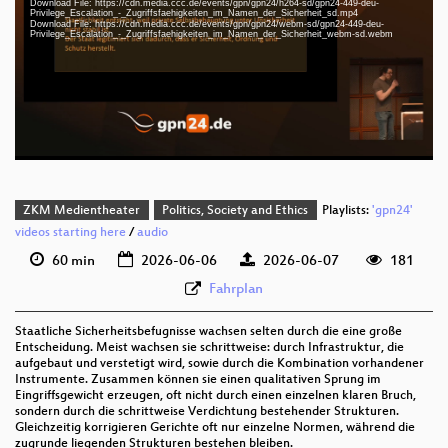
Download File: https://cdn.media.ccc.de/events/gpn/gpn24/h264-sd/gpn24-449-deu-
deu 1080p (webm)
Privilege_Escalation_-_Zugriffsfaehigkeiten_im_Namen_der_Sicherheit_sd.mp4
Download File: https://cdn.media.ccc.de/events/gpn/gpn24/webm-sd/gpn24-449-deu-
Privilege_Escalation_-_Zugriffsfaehigkeiten_im_Namen_der_Sicherheit_webm-sd.webm
deu 1080p (webm;codecs=av01)
deu 576p (mp4)
deu 576p (webm)
ZKM Medientheater
Politics, Society and Ethics
Playlists:
'gpn24'
videos starting here
/
audio
60 min
2026-06-06
2026-06-07
181
Fahrplan
Staatliche Sicherheitsbefugnisse wachsen selten durch die eine große
Entscheidung. Meist wachsen sie schrittweise: durch Infrastruktur, die
aufgebaut und verstetigt wird, sowie durch die Kombination vorhandener
Instrumente. Zusammen können sie einen qualitativen Sprung im
Eingriffsgewicht erzeugen, oft nicht durch einen einzelnen klaren Bruch,
sondern durch die schrittweise Verdichtung bestehender Strukturen.
Gleichzeitig korrigieren Gerichte oft nur einzelne Normen, während die
zugrunde liegenden Strukturen bestehen bleiben.