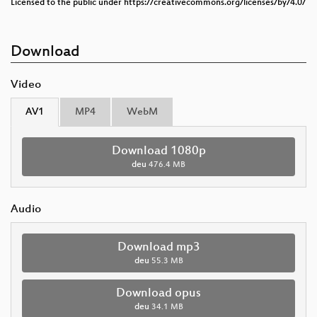
Licensed to the public under https://creativecommons.org/licenses/by/4.0/
Download
Video
AV1
MP4
WebM
Download 1080p
deu
476.4 MB
Audio
Download mp3
deu
55.3 MB
Download opus
deu
34.1 MB