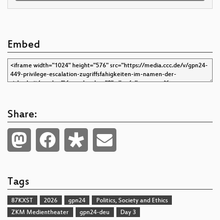
Embed
Share:
Tags
87KXST
2026
gpn24
Politics, Society and Ethics
ZKM Medientheater
gpn24-deu
Day 3