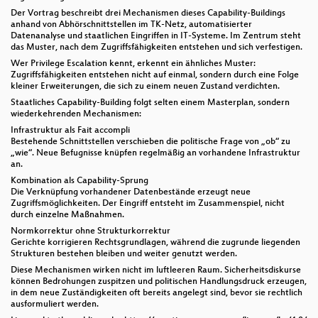
Der Vortrag beschreibt drei Mechanismen dieses Capability-Buildings
anhand von Abhörschnittstellen im TK-Netz, automatisierter
Datenanalyse und staatlichen Eingriffen in IT-Systeme. Im Zentrum steht
das Muster, nach dem Zugriffsfähigkeiten entstehen und sich verfestigen.
Wer Privilege Escalation kennt, erkennt ein ähnliches Muster:
Zugriffsfähigkeiten entstehen nicht auf einmal, sondern durch eine Folge
kleiner Erweiterungen, die sich zu einem neuen Zustand verdichten.
Staatliches Capability-Building folgt selten einem Masterplan, sondern
wiederkehrenden Mechanismen:
Infrastruktur als Fait accompli
Bestehende Schnittstellen verschieben die politische Frage von „ob“ zu
„wie“. Neue Befugnisse knüpfen regelmäßig an vorhandene Infrastruktur
an.
Kombination als Capability-Sprung
Die Verknüpfung vorhandener Datenbestände erzeugt neue
Zugriffsmöglichkeiten. Der Eingriff entsteht im Zusammenspiel, nicht
durch einzelne Maßnahmen.
Normkorrektur ohne Strukturkorrektur
Gerichte korrigieren Rechtsgrundlagen, während die zugrunde liegenden
Strukturen bestehen bleiben und weiter genutzt werden.
Diese Mechanismen wirken nicht im luftleeren Raum. Sicherheitsdiskurse
können Bedrohungen zuspitzen und politischen Handlungsdruck erzeugen,
in dem neue Zuständigkeiten oft bereits angelegt sind, bevor sie rechtlich
ausformuliert werden.