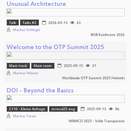
Unusual Architecture
Talk
Talks #2
2026-03-13
63
Markus Schlegel
BOB Konferenz 2026
Welcome to the OTP Summit 2025
Main track
Main room
2025-09-15
31
Markus Nilsson
Worldwide OTP Summit 2025 Helsinki
DOI - Beyond the Basics
C110 - Kleine Anfrage
mrmcd25-eng
2025-09-13
86
Markus Toran
MRMCD 2025 - Volle Transparenz