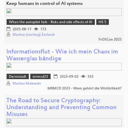
Keep humans in control of AI systems
When the autopilot fails - Risks and side effects of AI
HS 5
2025-08-17
173
Markus (ztarbug) Zarbock
FrOSCon 2025
Informationsflut - Wie ich mein Chaos im
Wasserglas bändige
Darmstadt
mrmcd23
2023-09-02
333
Markus Malewski
MRMCD 2023 - Wem gehört die Wirklichkeit?
The Road to Secure Cryptography:
Understanding and Preventing Common
Misuses