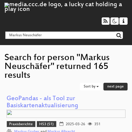
Search for person "Markus
Neuschäfer" returned 165
results
Sort by
next page
GeoPandas - als Tool zur
Basiskartenaktualisierung
Praxisberichte
HS3 (S1)
2025-03-26
351
Markus Gruber
and
Markus Albrecht