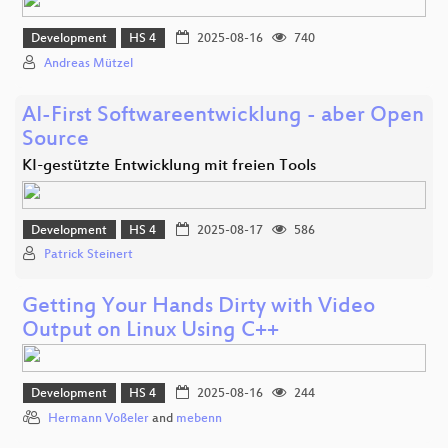
Development
HS 4
2025-08-16
740
Andreas Mützel
AI-First Softwareentwicklung - aber Open
Source
KI-gestützte Entwicklung mit freien Tools
Development
HS 4
2025-08-17
586
Patrick Steinert
Getting Your Hands Dirty with Video
Output on Linux Using C++
Development
HS 4
2025-08-16
244
Hermann Voßeler
and
mebenn