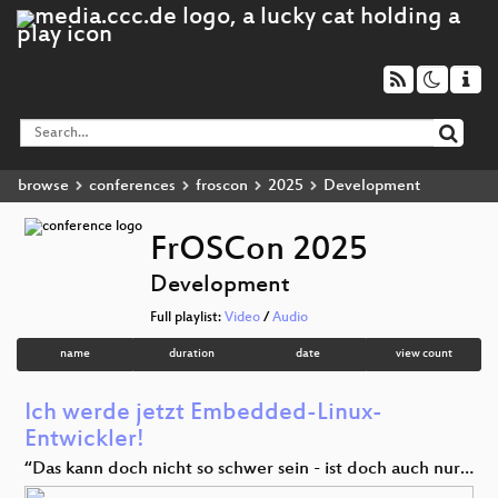
browse
conferences
froscon
2025
Development
FrOSCon 2025
Development
Full playlist:
Video
/
Audio
name
duration
date
view count
Ich werde jetzt Embedded-Linux-
Entwickler!
“Das kann doch nicht so schwer sein - ist doch auch nur…