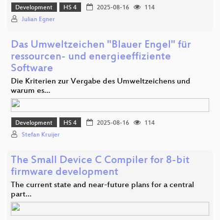
Development
HS 4
2025-08-16
114
Julian Egner
Das Umweltzeichen "Blauer Engel" für
ressourcen- und energieeffiziente
Software
Die Kriterien zur Vergabe des Umweltzeichens und
warum es…
Development
HS 4
2025-08-16
114
Stefan Kruijer
The Small Device C Compiler for 8-bit
firmware development
The current state and near-future plans for a central
part…