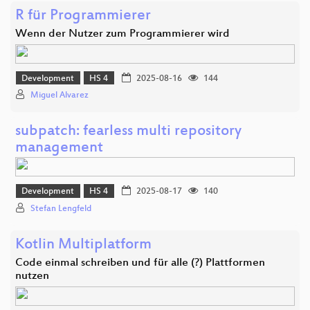
R für Programmierer
Wenn der Nutzer zum Programmierer wird
Development
HS 4
2025-08-16
144
Miguel Alvarez
subpatch: fearless multi repository
management
Development
HS 4
2025-08-17
140
Stefan Lengfeld
Kotlin Multiplatform
Code einmal schreiben und für alle (?) Plattformen
nutzen