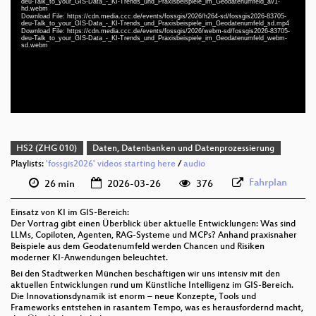
deu-Talk_to_your_GIS-Data_-_KI-Trends_und_Praxisbeispiele_im_Geodatenumfeld_av1-
hd.webm
deu 1080p (webm)
Download File: https://cdn.media.ccc.de/events/fossgis/2026/h264-sd/fossgis2026-83705-
deu-Talk_to_your_GIS-Data_-_KI-Trends_und_Praxisbeispiele_im_Geodatenumfeld_sd.mp4
deu 1080p (webm;codecs=av01)
Download File: https://cdn.media.ccc.de/events/fossgis/2026/webm-sd/fossgis2026-83705-
deu-Talk_to_your_GIS-Data_-_KI-Trends_und_Praxisbeispiele_im_Geodatenumfeld_webm-
sd.webm
deu 576p (mp4)
deu 576p (webm)
HS2 (ZHG 010)
Daten, Datenbanken und Datenprozessierung
Playlists:
'fossgis2026' videos starting here
/
audio
Fahrplan
26 min
2026-03-26
376
Einsatz von KI im GIS-Bereich:
Der Vortrag gibt einen Überblick über aktuelle Entwicklungen: Was sind
LLMs, Copiloten, Agenten, RAG-Systeme und MCPs? Anhand praxisnaher
Beispiele aus dem Geodatenumfeld werden Chancen und Risiken
moderner KI-Anwendungen beleuchtet.
Bei den Stadtwerken München beschäftigen wir uns intensiv mit den
aktuellen Entwicklungen rund um Künstliche Intelligenz im GIS-Bereich.
Die Innovationsdynamik ist enorm – neue Konzepte, Tools und
Frameworks entstehen in rasantem Tempo, was es herausfordernd macht,