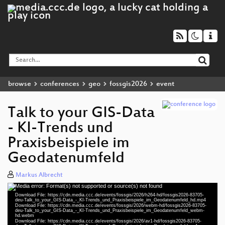
browse
conferences
geo
fossgis2026
event
Talk to your GIS-Data
- KI-Trends und
Praxisbeispiele im
Geodatenumfeld
Markus Albrecht
Media error: Format(s) not supported or source(s) not found
Video
Download File: https://cdn.media.ccc.de/events/fossgis/2026/h264-hd/fossgis2026-83705-
Player
deu-Talk_to_your_GIS-Data_-_KI-Trends_und_Praxisbeispiele_im_Geodatenumfeld_hd.mp4
Download File: https://cdn.media.ccc.de/events/fossgis/2026/webm-hd/fossgis2026-83705-
deu-Talk_to_your_GIS-Data_-_KI-Trends_und_Praxisbeispiele_im_Geodatenumfeld_webm-
hd.webm
deu 1080p (mp4)
Download File: https://cdn.media.ccc.de/events/fossgis/2026/av1-hd/fossgis2026-83705-