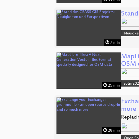
41 min
Stand
Neuigkei
7 min
MapLi
OSM 
sotm20
25 min
Excha
more
Replaci
28 min
Open So