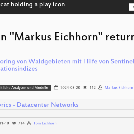
on "Markus Eichhorn" retur
oring von Waldgebieten mit Hilfe von Sentine
ationsindizes
tliche Analysen und Modelle
2024-03-20
112
Markus Eichhorn
brics - Datacenter Networks
11-10
714
Tom Eichhorn