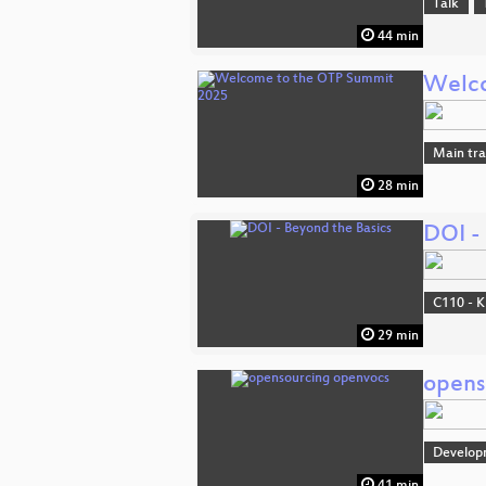
Talk
44 min
Welco
Main tr
28 min
DOI -
C110 - K
29 min
opens
Develop