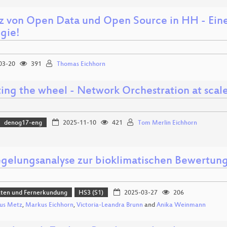
tz von Open Data und Open Source in HH - Ein
egie!
03-20
391
Thomas Eichhorn
ting the wheel - Network Orchestration at scal
denog17-eng
2025-11-10
421
Tom Merlin Eichhorn
egelungsanalyse zur bioklimatischen Bewertun
aten und Fernerkundung
HS3 (S1)
2025-03-27
206
us Metz
,
Markus Eichhorn
,
Victoria-Leandra Brunn
and
Anika Weinmann