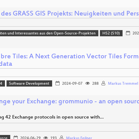
 des GRASS GIS Projekts: Neuigkeiten und Per
ten und Interessantes aus den Open-Source-Projekten
HS2 (S10)
202
bre Tiles: A Next Generation Vector Tiles Forma
data
24
Software Development
2024-09-07
288
Markus Tremmel
nge your Exchange: grommunio - an open sour
ng 42 Exchange protocols in open source with…
urce
2024-06-29
193
Markus Feilner