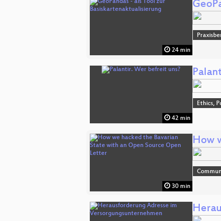
GeoPan
Praxisbe
24 min
Palant
Ethics, P
42 min
How w
Commun
30 min
Herau