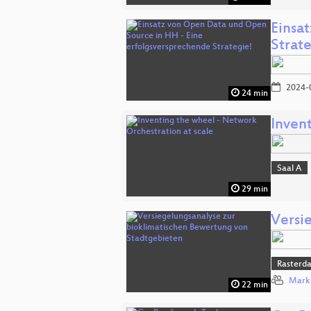
Einsa
Strat
2024-
24 min
Inven
Saal A
29 min
Versi
Rasterd
Mark
22 min