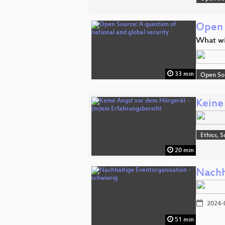
Open 
What wi
33 min
Open So
Keine
Ethics, S
20 min
Nachh
2024-
51 min