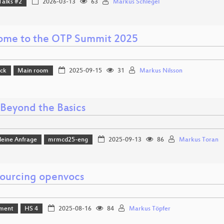
Talks #2
2026-03-13
63
Markus Schlegel
me to the OTP Summit 2025
ack
Main room
2025-09-15
31
Markus Nilsson
 Beyond the Basics
leine Anfrage
mrmcd25-eng
2025-09-13
86
Markus Toran
ourcing openvocs
ment
HS 4
2025-08-16
84
Markus Töpfer