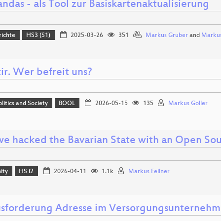
das - als Tool zur Basiskartenaktualisierung
richte
HS3 (S1)
2025-03-26
351
Markus Gruber
and
Markus
ir. Wer befreit uns?
olitics and Society
BOOL
2026-05-15
135
Markus Goller
e hacked the Bavarian State with an Open So
ity
HS i2
2026-04-11
1.1k
Markus Feilner
sforderung Adresse im Versorgungsunterneh