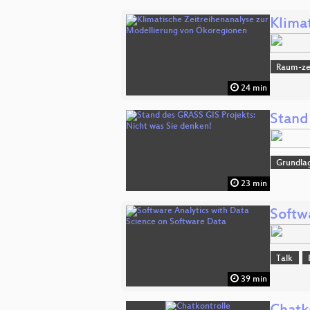
Klima
Raum-zei
24 min
Stand
Grundla
23 min
Softw
Talk
39 min