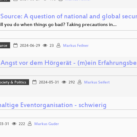
Source: A question of national and global secur
ll you do when things go bad? Taking precautions in…
urce
2024-06-29
23
Markus Feilner
 Angst vor dem Hörgerät - (m)ein Erfahrungsbe
ociety & Politics
2024-05-31
292
Markus Seifert
altige Eventorganisation - schwierig
03-31
222
Markus Guder