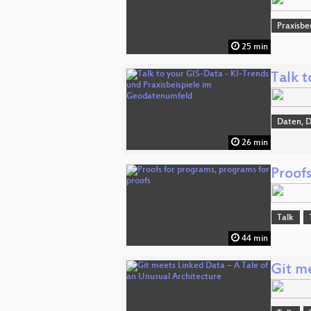
Praxisbe
25 min
Talk 
Daten, 
26 min
Proofs
Talk
44 min
Git m