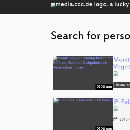
Search for pers
Monit
Veget
Raum-zei
28 min
IP-Fa
2015-
28 min