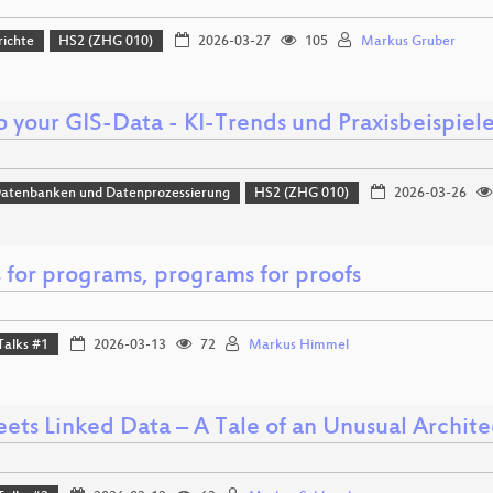
richte
HS2 (ZHG 010)
2026-03-27
105
Markus Gruber
to your GIS-Data - KI-Trends und Praxisbeispi
Datenbanken und Datenprozessierung
HS2 (ZHG 010)
2026-03-26
 for programs, programs for proofs
Talks #1
2026-03-13
72
Markus Himmel
eets Linked Data – A Tale of an Unusual Archit