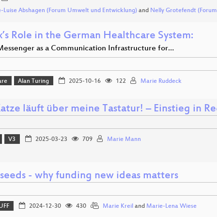
-Luise Abshagen (Forum Umwelt und Entwicklung)
and
Nelly Grotefendt (Foru
x’s Role in the German Healthcare System:
Messenger as a Communication Infrastructure for…
are
Alan Turing
2025-10-16
122
Marie Ruddeck
atze läuft über meine Tastatur! – Einstieg in R
V3
2025-03-23
709
Marie Mann
 seeds - why funding new ideas matters
UFF
2024-12-30
430
Marie Kreil
and
Marie-Lena Wiese