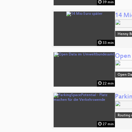
39 min
14 Mi
Henny B
33 min
Open 
Open Da
22 min
Parki
Routing 
27 min