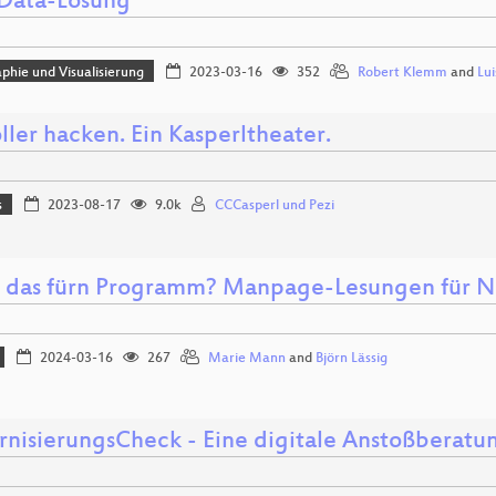
Data-Lösung
phie und Visualisierung
2023-03-16
352
Robert Klemm
and
Lu
ller hacken. Ein Kasperltheater.
s
2023-08-17
9.0k
CCCasperl und Pezi
 das fürn Programm? Manpage-Lesungen für N
2024-03-16
267
Marie Mann
and
Björn Lässig
nisierungsCheck - Eine digitale Anstoßberatu