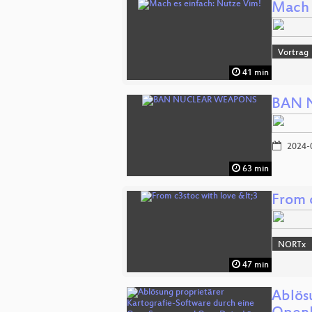
Mach 
Vortrag
41 min
BAN 
2024-
63 min
From 
NORTx
47 min
Ablös