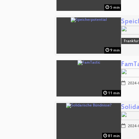
5 min
Speic
Frankfu
9 min
FamTa
2024-
11 min
Solid
2024-
81 min