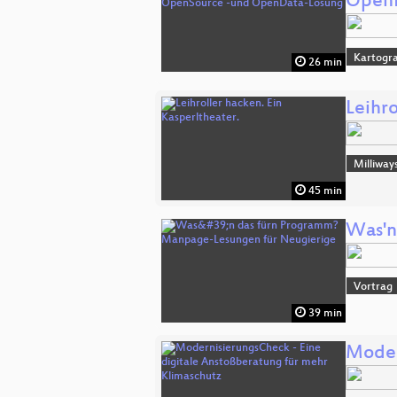
Open
Kartogra
26 min
Leihro
Milliway
45 min
Was'n
Vortrag
39 min
Moder