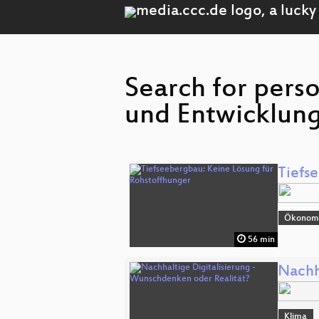
Search for per
und Entwicklung
Tiefs
Ökonomi
56 min
Nachh
Klima