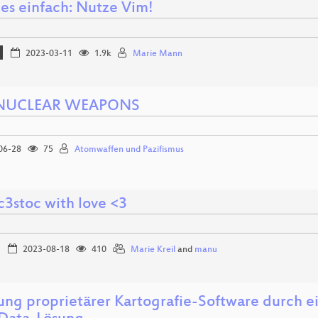
es einfach: Nutze Vim!
2023-03-11
1.9k
Marie Mann
NUCLEAR WEAPONS
06-28
75
Atomwaffen und Pazifismus
c3stoc with love <3
2023-08-18
410
Marie Kreil
and
manu
ung proprietärer Kartografie-Software durch 