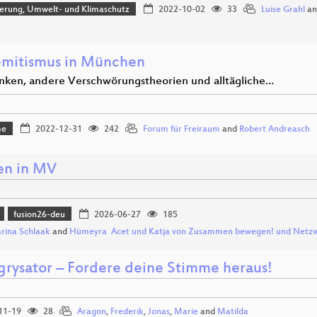
sierung, Umwelt- und Klimaschutz
2022-10-02
33
Luise Grahl
a
emitismus in München
ken, andere Verschwörungstheorien und alltägliche…
me
2022-12-31
242
Forum für Freiraum
and
Robert Andreasch
n in MV
fusion26-deu
2026-06-27
185
rina Schlaak
and
Hümeyra Acet und Katja von Zusammen bewegen! und Netzw
grysator – Fordere deine Stimme heraus!
11-19
28
Aragon
,
Frederik
,
Jonas
,
Marie
and
Matilda