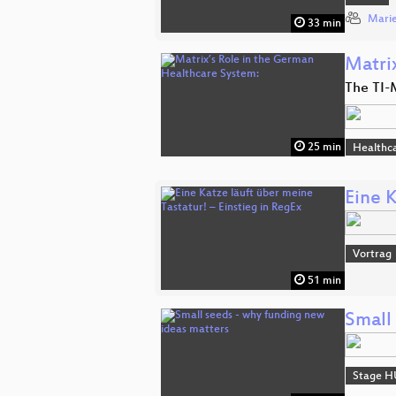
Marie
33 min
Matri
The TI-
25 min
Healthc
Eine K
Vortrag
51 min
Small
Stage H