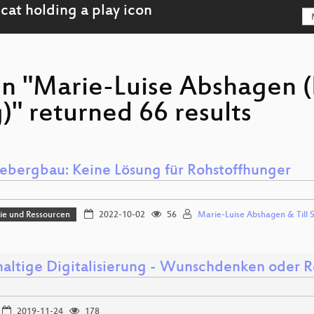
son "Marie-Luise Abshagen
)" returned 66 results
eebergbau: Keine Lösung für Rohstoffhunger
e und Ressourcen
2022-10-02
56
Marie-Luise Abshagen & Till 
altige Digitalisierung - Wunschdenken oder Re
2019-11-24
178