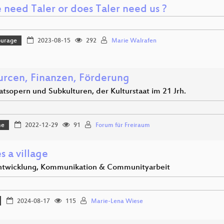
 need Taler or does Taler need us ?
ourage
2023-08-15
292
Marie Walrafen
urcen, Finanzen, Förderung
atsopern und Subkulturen, der Kulturstaat im 21 Jrh.
me
2022-12-29
91
Forum für Freiraum
es a village
twicklung, Kommunikation & Communityarbeit
2024-08-17
115
Marie-Lena Wiese