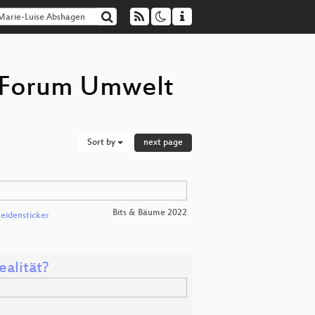
 (Forum Umwelt
Sort by
next page
Bits & Bäume 2022
Seidensticker
alität?