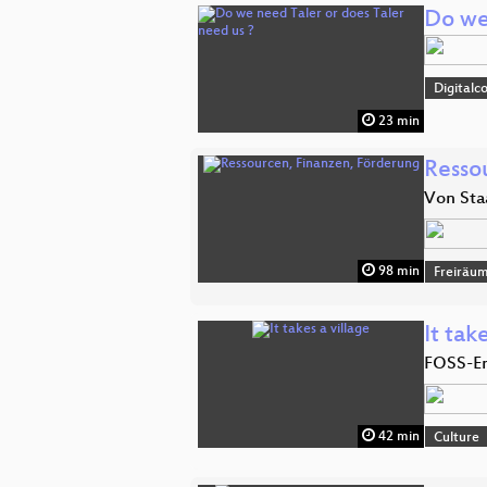
Do we
Digitalc
23 min
Resso
Von Sta
98 min
Freiräu
It tak
FOSS-En
42 min
Culture