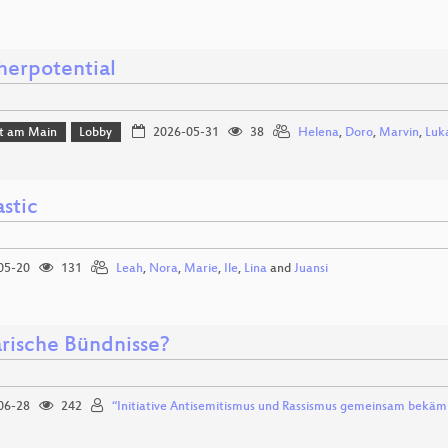
herpotential
rt am Main
Lobby
2026-05-31
38
Helena
,
Doro
,
Marvin
,
Luk
stic
05-20
131
Leah
,
Nora
,
Marie
,
Ile
,
Lina
and
Juansi
arische Bündnisse?
06-28
242
“Initiative Antisemitismus und Rassismus gemeinsam bekäm