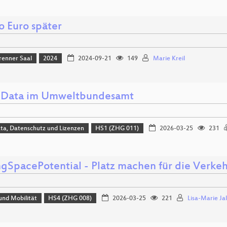
o Euro später
renner Saal
2024
2024-09-21
149
Marie Kreil
Data im Umweltbundesamt
ta, Datenschutz und Lizenzen
HS1 (ZHG 011)
2026-03-25
231
ngSpacePotential - Platz machen für die Verk
und Mobilität
HS4 (ZHG 008)
2026-03-25
221
Lisa-Marie Ja