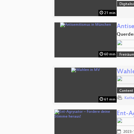
Digitali
21 min
Antis
Querden
60 min
Freiräu
Wahle
Content
Katha
61 min
Ent-A
2023-