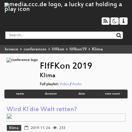
browse
conferences
fiffkon
fiffkon19
Klima
FIfFKon 2019
Klima
Full playlist:
Video
/
Audio
name
duration
date
view count
Wird KI die Welt retten?
Klima
2019-11-24
233