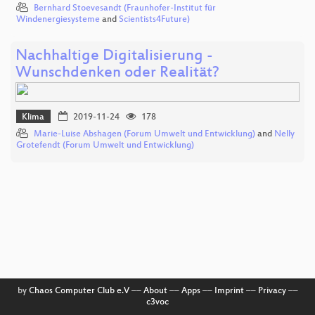
Bernhard Stoevesandt (Fraunhofer-Institut für
Windenergiesysteme
and
Scientists4Future)
Nachhaltige Digitalisierung -
Wunschdenken oder Realität?
Klima
2019-11-24
178
Marie-Luise Abshagen (Forum Umwelt und Entwicklung)
and
Nelly
Grotefendt (Forum Umwelt und Entwicklung)
by
Chaos Computer Club e.V
––
About
––
Apps
––
Imprint
––
Privacy
––
c3voc