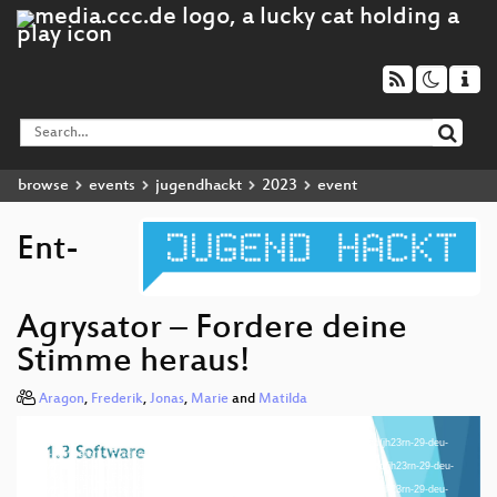
browse
events
jugendhackt
2023
event
Ent-
Agrysator – Fordere deine
Stimme heraus!
Aragon
,
Frederik
,
Jonas
,
Marie
and
Matilda
Media error: Format(s) not supported or source(s) not found
Video
Download File: https://cdn.media.ccc.de/events/jugendhackt/2023/h264-hd/jh23rn-29-deu-
Player
Ent-Agrysator_-_Fordere_deine_Stimme_heraus_hd.mp4
Download File: https://cdn.media.ccc.de/events/jugendhackt/2023/webm-hd/jh23rn-29-deu-
Ent-Agrysator_-_Fordere_deine_Stimme_heraus_webm-hd.webm
Download File: https://cdn.media.ccc.de/events/jugendhackt/2023/h264-sd/jh23rn-29-deu-