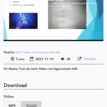
Ent-Agrysator_-_Fordere_deine_Stimme_heraus_sd.mp4
Download File: https://cdn.media.ccc.de/events/jugendhackt/2023/webm-sd/jh23rn-29-deu-
deu 1080p (mp4)
Ent-Agrysator_-_Fordere_deine_Stimme_heraus_webm-sd.webm
deu 1080p (webm)
deu 576p (mp4)
deu 576p (webm)
Playlists:
'jh23' videos starting here
/
audio
Fahrplan
5 min
2023-11-19
28
Ein Alpaka-Tool, das beim Abbau von Aggressionen hilft.
Download
Video
MP4
WebM