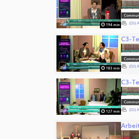
Commun
(DJ) 
194 min
C3-Te
Commun
(DJ) 
183 min
C3-Te
Commun
(DJ) 
127 min
Arbei