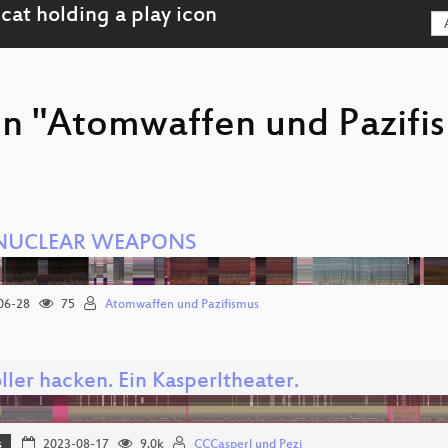
on "Atomwaffen und Pazifi
NUCLEAR WEAPONS
06-28
75
Atomwaffen und Pazifismus
ller hacken. Ein Kasperltheater.
s
2023-08-17
9.0k
CCCasperl und Pezi