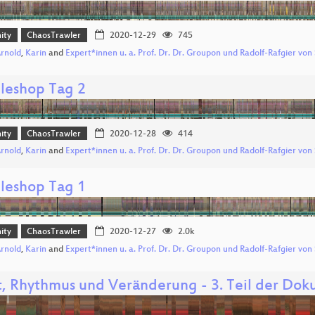
ity
ChaosTrawler
2020-12-29
745
Arnold
,
Karin
and
Expert*innen u. a. Prof. Dr. Dr. Groupon und Radolf-Rafgier von
leshop Tag 2
ity
ChaosTrawler
2020-12-28
414
Arnold
,
Karin
and
Expert*innen u. a. Prof. Dr. Dr. Groupon und Radolf-Rafgier von
leshop Tag 1
ity
ChaosTrawler
2020-12-27
2.0k
Arnold
,
Karin
and
Expert*innen u. a. Prof. Dr. Dr. Groupon und Radolf-Rafgier von
t, Rhythmus und Veränderung - 3. Teil der Dok