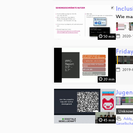
Inclu
Wie man
2020-
50 min
Frida
2019-
20 min
Jugen
Unknow
Addy
45 min
Gesellsch