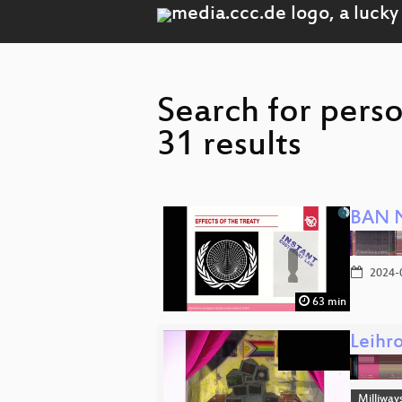
Search for pers
31 results
BAN 
2024-
63 min
Leihro
Milliway