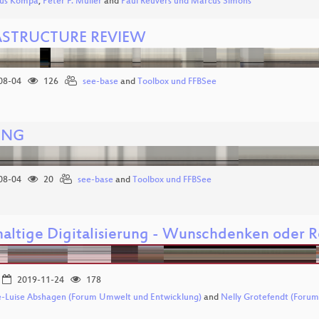
us Kompa
,
Peter F. Müller
and
Paul Reuvers und Marcus Simons
ASTRUCTURE REVIEW
08-04
126
see-base
and
Toolbox und FFBSee
ING
08-04
20
see-base
and
Toolbox und FFBSee
altige Digitalisierung - Wunschdenken oder Re
2019-11-24
178
-Luise Abshagen (Forum Umwelt und Entwicklung)
and
Nelly Grotefendt (Foru