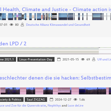
 Health, Climate and Justice - Climate action i
07-01
80
Deutsche Allianz Klimawandel und Gesundheit
den LPD / 2
ine 2021.1
Linux-Presentation-Day
2021-05-15
69
Ulf und L
eschlechter denen die sie hacken: Selbstbesti
ociety & Politics
Saal ZIGZAG
2024-12-27
1.6k
uce und Zoe für die Queerokratie
,
Nephthys
and
Luce deLire