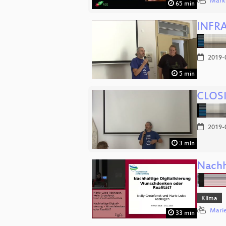
Mark
65 min
INFR
2019-
5 min
CLOS
2019-
3 min
Nachh
Klima
Marie
33 min