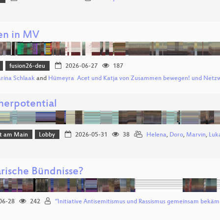
n in MV
fusion26-deu
2026-06-27
187
rina Schlaak
and
Hümeyra Acet und Katja von Zusammen bewegen! und Netzw
herpotential
rt am Main
Lobby
2026-05-31
38
Helena
,
Doro
,
Marvin
,
Luk
arische Bündnisse?
06-28
242
“Initiative Antisemitismus und Rassismus gemeinsam bekäm