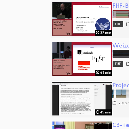
FIfF-B
FIfF
32 min
Weize
FIfF
61 min
Projec
2018-
45 min
C3-Te