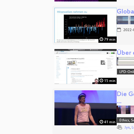
Global
2022-
79 min
Über 
LPD-Onl
15 min
Die G
…
Ethics, S
41 min
Jyn
,
L