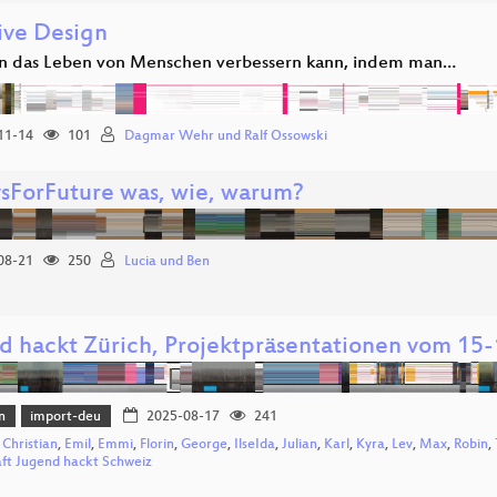
sive Design
 das Leben von Menschen verbessern kann, indem man…
11-14
101
Dagmar Wehr und Ralf Ossowski
ysForFuture was, wie, warum?
08-21
250
Lucia und Ben
d hackt Zürich, Projektpräsentationen vom 15-
n
import-deu
2025-08-17
241
,
Christian
,
Emil
,
Emmi
,
Florin
,
George
,
IlseIda
,
Julian
,
Karl
,
Kyra
,
Lev
,
Max
,
Robin
,
aft Jugend hackt Schweiz