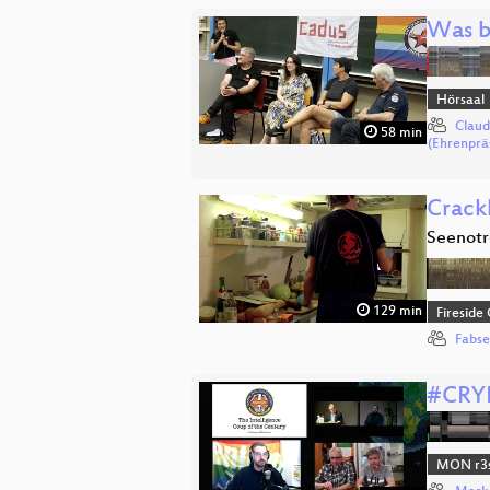
Was bl
Hörsaal
Claud
58 min
(Ehrenprä
Crack
Seenotr
129 min
Fireside
Fabse
#CRY
MON r3s