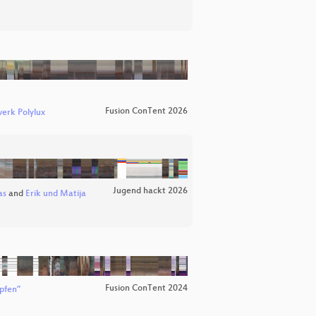
Fusion ConTent 2026
erk Polylux
Jugend hackt 2026
as
and
Erik und Matija
Fusion ConTent 2024
pfen”