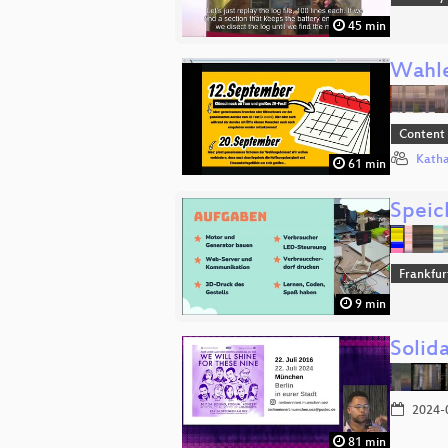
45 min
Wahle
Content
Katha
61 min
Speic
Frankfu
9 min
Solid
2024-
81 min