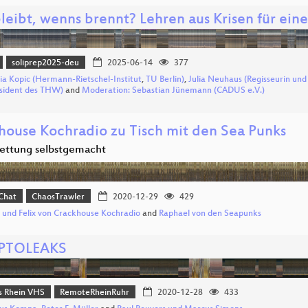
eibt, wenns brennt? Lehren aus Krisen für eine
soliprep2025-deu
2025-06-14
377
ia Kopic (Hermann-Rietschel-Institut
,
TU Berlin)
,
Julia Neuhaus (Regisseurin und 
sident des THW)
and
Moderation: Sebastian Jünemann (CADUS e.V.)
house Kochradio zu Tisch mit den Sea Punks
ettung selbstgemacht
 Chat
ChaosTrawler
2020-12-29
429
 und Felix von Crackhouse Kochradio
and
Raphael von den Seapunks
PTOLEAKS
 Rhein VHS
RemoteRheinRuhr
2020-12-28
433