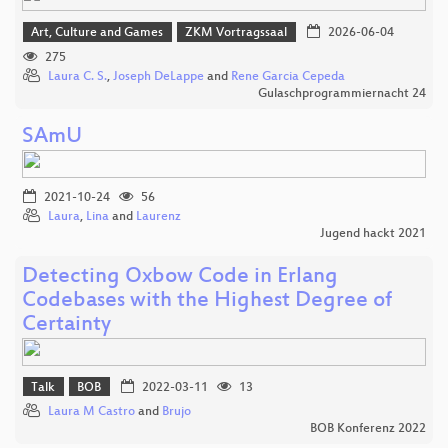
Art, Culture and Games
ZKM Vortragssaal
2026-06-04
275
Laura C. S.
,
Joseph DeLappe
and
Rene Garcia Cepeda
Gulaschprogrammiernacht 24
SAmU
2021-10-24
56
Laura
,
Lina
and
Laurenz
Jugend hackt 2021
Detecting Oxbow Code in Erlang
Codebases with the Highest Degree of
Certainty
Talk
BOB
2022-03-11
13
Laura M Castro
and
Brujo
BOB Konferenz 2022