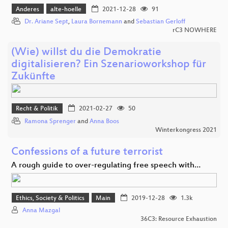
Anderes
alte-hoelle
2021-12-28
91
Dr. Ariane Sept
,
Laura Bornemann
and
Sebastian Gerloff
rC3 NOWHERE
(Wie) willst du die Demokratie
digitalisieren? Ein Szenarioworkshop für
Zukünfte
Recht & Politik
2021-02-27
50
Ramona Sprenger
and
Anna Boos
Winterkongress 2021
Confessions of a future terrorist
A rough guide to over-regulating free speech with…
Ethics, Society & Politics
Main
2019-12-28
1.3k
Anna Mazgal
36C3: Resource Exhaustion