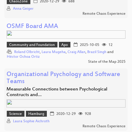
ChaosZone
2020-12-29
688
Anna Geiger
Remote Chaos Experience
OSMF Board AMA
Community and Foundation
Apo
2025-10-05
12
Roland Olbricht
,
Laura Mugeha
,
Craig Allan
,
Brazil Singh
and
Héctor Ochoa Ortiz
State of the Map 2025
Organizational Psychology and Software
Teams
Measurable Connections between Psychological
Constructs and…
Science
Hamburg
2020-12-29
928
Laura Sophie Aichroth
Remote Chaos Experience