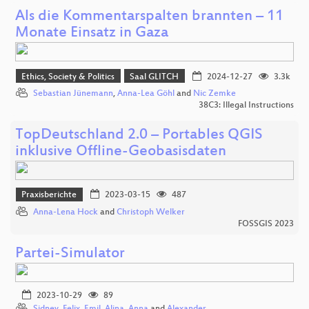
Als die Kommentarspalten brannten – 11
Monate Einsatz in Gaza
Ethics, Society & Politics
Saal GLITCH
2024-12-27
3.3k
Sebastian Jünemann
,
Anna-Lea Göhl
and
Nic Zemke
38C3: Illegal Instructions
TopDeutschland 2.0 – Portables QGIS
inklusive Offline-Geobasisdaten
Praxisberichte
2023-03-15
487
Anna-Lena Hock
and
Christoph Welker
FOSSGIS 2023
Partei-Simulator
2023-10-29
89
Sidney
,
Felix
,
Emil
,
Alina
,
Anna
and
Alexander