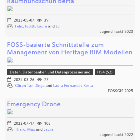
Raumhundschuh Berta
2023-05-07
39
Felix
,
Judith
,
Laura
and
Lu
Jugend hackt 2023
FOSS-basierte Schnittstelle zum
Management von Heritage BIM Modellen
Daten, Datenbanken und Datenprozessierung
HS4 (S2)
2025-03-26
77
Güren Tan Dinga
and
Laura Fernandez Resta
FOSSGIS 2025
Emergency Drone
2022-07-17
103
Tharo
,
Max
and
Laura
Jugend hackt 2022