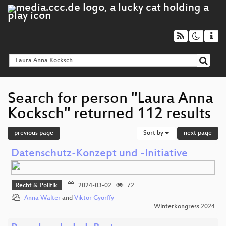
Search for person "Laura Anna
Kocksch" returned 112 results
previous page
Sort by
next page
Datenschutz-Konzept und -Initiative
Recht & Politik
2024-03-02
72
Anna Walter
and
Viktor Györffy
Winterkongress 2024