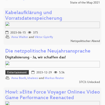
State of the Map 2021
Kabelaufklärung und
Vorratsdatenspeicherung
2023-06-15
375
Anna Walter
and
Viktor Györffy
Netzpolitischer Abend
Die netzpolitische Neujahrsansprache
Digitalisierung - Ja, wir schaffen das!
Entertainment
2023-12-29
5.5k
Anna Biselli
,
khaleesi
and
Markus Reuter
37C3: Unlocked
Howl: »Elite Force Voyager Online« Video
Game Performance Reenacted