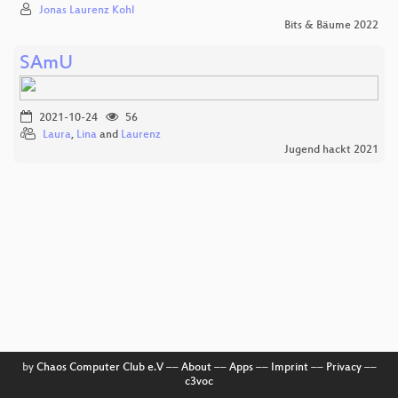
Jonas Laurenz Kohl
Bits & Bäume 2022
SAmU
2021-10-24
56
Laura
,
Lina
and
Laurenz
Jugend hackt 2021
by
Chaos Computer Club e.V
––
About
––
Apps
––
Imprint
––
Privacy
––
c3voc