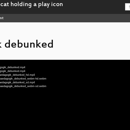
nt
k debunked
dagogik_debunked.mp4
dagogik_debunked.mp4
lpaedagogik_debunked_hd.mp4
ialpaedagogik_debunked_webm-hd.webm
lpaedagogik_debunked_sd.mp4
ialpaedagogik_debunked_webm-sd.webm