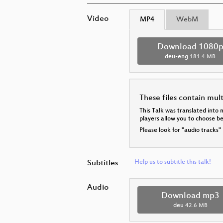
Video
MP4
WebM
Download 1080
deu-eng
181.4 MB
These files contain mul
This Talk was translated into 
players allow you to choose 
Please look for "audio tracks"
Subtitles
Help us to subtitle this talk!
Audio
Download mp3
deu
42.6 MB