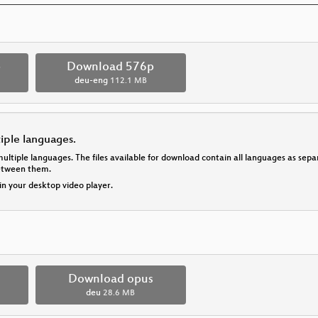
p
Download 576p
deu-eng
112.1 MB
tiple languages.
multiple languages. The files available for download contain all languages as se
between them.
 in your desktop video player.
Download opus
deu
28.6 MB