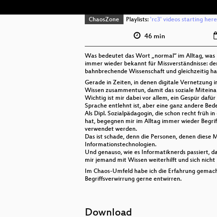
ChaosZone
Playlists:
'rc3' videos starting here
46 min
Was bedeutet das Wort „normal“ im Alltag, was be
immer wieder bekannt für Missverständnisse: d
bahnbrechende Wissenschaft und gleichzeitig ha
Gerade in Zeiten, in denen digitale Vernetzung im
Wissen zusammentun, damit das soziale Miteina
Wichtig ist mir dabei vor allem, ein Gespür dafür
Sprache entlehnt ist, aber eine ganz andere Bede
Als Dipl. Sozialpädagogin, die schon recht früh 
hat, begegnen mir im Alltag immer wieder Begriff
verwendet werden.
Das ist schade, denn die Personen, denen diese M
Informationstechnologien.
Und genauso, wie es Informatiknerds passiert, das
mir jemand mit Wissen weiterhilft und sich nich
Im Chaos-Umfeld habe ich die Erfahrung gemacht
Begriffsverwirrung gerne entwirren.
Download