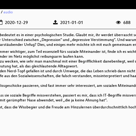
/
audio
2020-12-29
2021-01-01
688
deutet es in einer psychologischen Studie. Glaubt mir, ihr werdet überrascht se
er Unterschied zwischen „Depression“ und „depressive Verstimmung“. Und warum
arstäubender Unfug? Dies, und einiges mehr möchte ich mit euch gemeinsam ent
mer wichtiger, zum Teil essenziell fürs soziale Miteinander ist, finde ich es wic
nder im Netz möglichst reibungsarm laufen kann.
 zu wecken, wie sehr man manchmal mit einer Begrifflichkeit danebenliegt, weil s
utung hat, als das gleichlautende Alltagswort.
in den Nerd-Topf gefallen ist und durch Umwege, die das Leben schrieb dann nich
e aus den Sozialwissenschaften, die falsch verstanden, missinterpretiert und h
issgeschicke passieren, sind fast immer sehr interessiert, am sozialen Miteinand
s sie soziale Begriffe missverstehen, passiert es mir, dass ich IT-Begriffe missv
t mit gerümpfter Nase abwendet, weil „die ja keine Ahnung hat“.
, dass die Wissbegier und die Freude am Hinzulernen überdurchschnittlich hoc