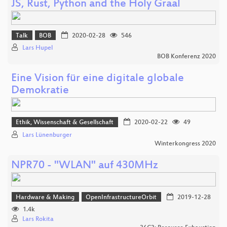
JS, Rust, Python and the Holy Graal
Talk
BOB
2020-02-28
546
Lars Hupel
BOB Konferenz 2020
Eine Vision für eine digitale globale
Demokratie
Ethik, Wissenschaft & Gesellschaft
2020-02-22
49
Lars Lünenburger
Winterkongress 2020
NPR70 - "WLAN" auf 430MHz
Hardware & Making
OpenInfrastructureOrbit
2019-12-28
1.4k
Lars Rokita