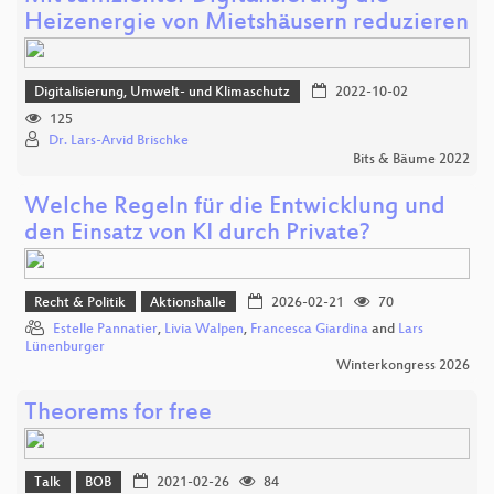
Heizenergie von Mietshäusern reduzieren
Digitalisierung, Umwelt- und Klimaschutz
2022-10-02
125
Dr. Lars-Arvid Brischke
Bits & Bäume 2022
Welche Regeln für die Entwicklung und
den Einsatz von KI durch Private?
Recht & Politik
Aktionshalle
2026-02-21
70
Estelle Pannatier
,
Livia Walpen
,
Francesca Giardina
and
Lars
Lünenburger
Winterkongress 2026
Theorems for free
Talk
BOB
2021-02-26
84