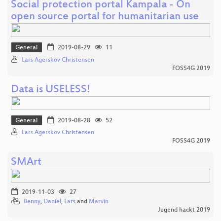
Social protection portal Kampala - On
open source portal for humanitarian use
General
2019-08-29
11
Lars Agerskov Christensen
FOSS4G 2019
Data is USELESS!
General
2019-08-28
52
Lars Agerskov Christensen
FOSS4G 2019
SMArt
2019-11-03
27
Benny
,
Daniel
,
Lars
and
Marvin
Jugend hackt 2019