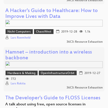
36C3: Resource Exhaustion
A Hacker's Guide to Healthcare: How to
Improve Lives with Data
Nicht Computers
ChaosWest
2019-12-28
1.1k
Lars Roemheld
36C3: Resource Exhaustion
Hamnet – introduction into a wireless
backbone
Hardware & Making
OpenInfrastructureOrbit
2019-12-27
772
Lars Rokita
36C3: Resource Exhaustion
The Developer's Guide to FLOSS Licenses
A talk about using free, open source licenses in