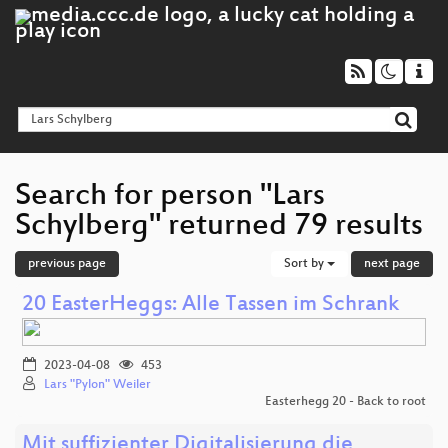
Search for person "Lars
Schylberg" returned 79 results
previous page
Sort by
next page
20 EasterHeggs: Alle Tassen im Schrank
2023-04-08
453
Lars "Pylon" Weiler
Easterhegg 20 - Back to root
Mit suffizienter Digitalisierung die