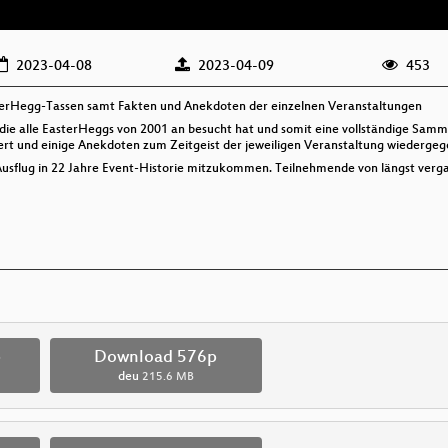
2023-04-08
2023-04-09
453
terHegg-Tassen samt Fakten und Anekdoten der einzelnen Veranstaltungen
die alle EasterHeggs von 2001 an besucht hat und somit eine vollständige Samm
ert und einige Anekdoten zum Zeitgeist der jeweiligen Veranstaltung wiedergeg
 Ausflug in 22 Jahre Event-Historie mitzukommen. Teilnehmende von längst ver
p
Download 576p
deu
215.6 MB