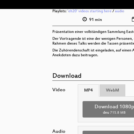
Playlists:
'eh20' videos starting here
/
audio
91 min
Präsentation einer vollständigen Sammlung Eas
Der Vortragende ist eine der wenigen Personen, 
Rahmen dieses Talks werden die Tassen präsenti
Die Zuhörendenschaft ist eingeladen, auf einen
Anekdoten dazu beitragen.
Download
Video
MP4
WebM
Download 1080
deu
715.8 MB
Audio