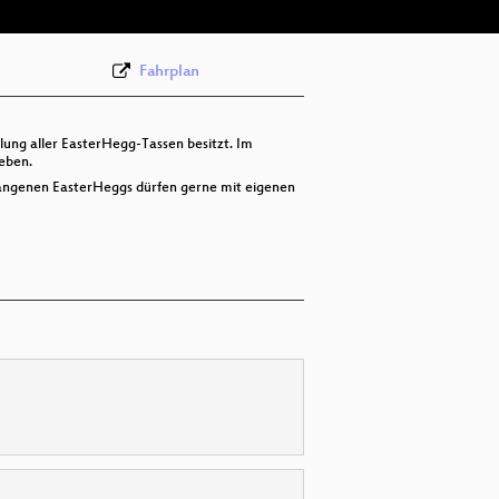
Fahrplan
lung aller EasterHegg-Tassen besitzt. Im
eben.
gangenen EasterHeggs dürfen gerne mit eigenen