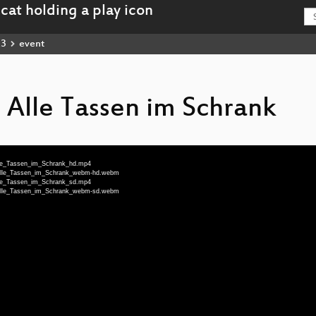
23
event
 Alle Tassen im Schrank
Alle_Tassen_im_Schrank_hd.mp4
s_Alle_Tassen_im_Schrank_webm-hd.webm
Alle_Tassen_im_Schrank_sd.mp4
s_Alle_Tassen_im_Schrank_webm-sd.webm