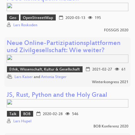
Geo
OpenStreeetMap
2020-03-13
195
Lars Roskoden
FOSSGIS 2020
Neue Online-Partizipationsplattformen
und Zivilgesellschaft: Wie weiter?
Ethik, Wissenschaft, Kultur & Gesellschaft
2021-02-27
61
Lars Kaiser
and
Antonia Steger
Winterkongress 2021
JS, Rust, Python and the Holy Graal
Talk
BOB
2020-02-28
546
Lars Hupel
BOB Konferenz 2020