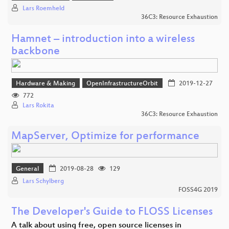
Lars Roemheld
36C3: Resource Exhaustion
Hamnet – introduction into a wireless
backbone
Hardware & Making
OpenInfrastructureOrbit
2019-12-27
772
Lars Rokita
36C3: Resource Exhaustion
MapServer, Optimize for performance
General
2019-08-28
129
Lars Schylberg
FOSS4G 2019
The Developer's Guide to FLOSS Licenses
A talk about using free, open source licenses in