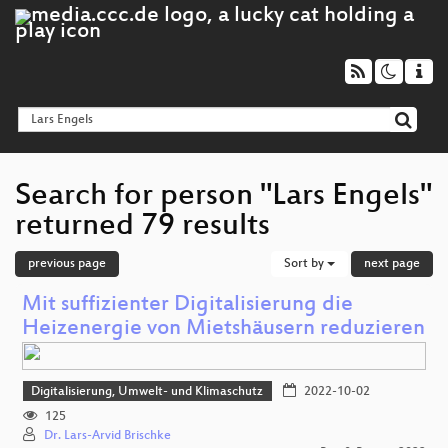
Search for person "Lars Engels"
returned 79 results
previous page
Sort by
next page
Mit suffizienter Digitalisierung die
Heizenergie von Mietshäusern reduzieren
Digitalisierung, Umwelt- und Klimaschutz
2022-10-02
125
Dr. Lars-Arvid Brischke