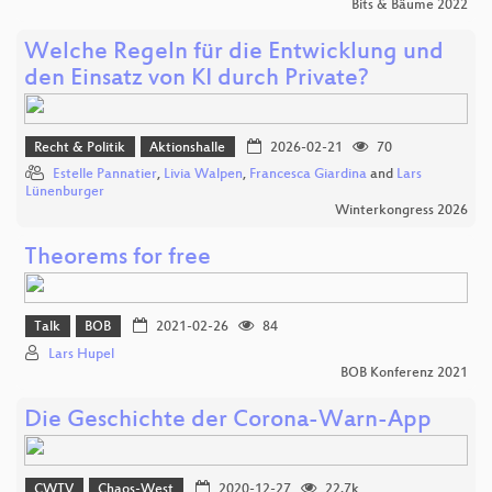
Bits & Bäume 2022
Welche Regeln für die Entwicklung und
den Einsatz von KI durch Private?
Recht & Politik
Aktionshalle
2026-02-21
70
Estelle Pannatier
,
Livia Walpen
,
Francesca Giardina
and
Lars
Lünenburger
Winterkongress 2026
Theorems for free
Talk
BOB
2021-02-26
84
Lars Hupel
BOB Konferenz 2021
Die Geschichte der Corona-Warn-App
CWTV
Chaos-West
2020-12-27
22.7k