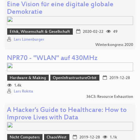
Eine Vision für eine digitale globale
Demokratie
Ethik, Wissenschaft & Gesellschaft
2020-02-22
49
Lars Lünenburger
Winterkongress 2020
NPR70 - "WLAN" auf 430MHz
Hardware & Making
OpenInfrastructureOrbit
2019-12-28
1.4k
Lars Rokita
36C3: Resource Exhaustion
A Hacker's Guide to Healthcare: How to
Improve Lives with Data
Nicht Computers
ChaosWest
2019-12-28
1.1k