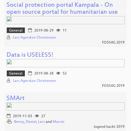
Social protection portal Kampala - On
open source portal for humanitarian use
General
2019-08-29
11
Lars Agerskov Christensen
FOSS4G 2019
Data is USELESS!
General
2019-08-28
52
Lars Agerskov Christensen
FOSS4G 2019
SMArt
2019-11-03
27
Benny
,
Daniel
,
Lars
and
Marvin
Jugend hackt 2019