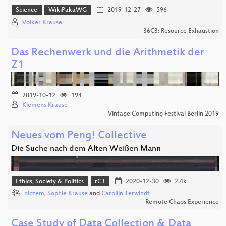
Science
WikiPakaWG
2019-12-27
596
Volker Krause
36C3: Resource Exhaustion
Das Rechenwerk und die Arithmetik der
Z1
2019-10-12
194
Klemens Krause
Vintage Computing Festival Berlin 2019
Neues vom Peng! Collective
Die Suche nach dem Alten Weißen Mann
Ethics, Society & Politics
rC3
2020-12-30
2.4k
niczem
,
Sophie Krause
and
Carolijn Terwindt
Remote Chaos Experience
Case Study of Data Collection & Data