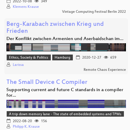
2022-10-08
349
Klemens Krause
Vintage Computing Festival Berlin 2022
Berg-Karabach zwischen Krieg und
Frieden
Der Konflikt zwischen Armenien und Aserbaidschan im…
Ethics, Society & Politics
Hamburg
2020-12-27
659
Larissa
Remote Chaos Experience
The Small Device C Compiler
Supporting current and future C standards in a compiler
for…
A trip down memory lane - The state of embedded systems and TPMs
2022-08-20
156
Philipp K. Krause