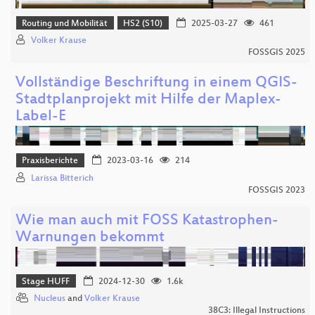
Routing und Mobilität
HS2 (S10)
2025-03-27
461
Volker Krause
FOSSGIS 2025
Vollständige Beschriftung in einem QGIS-
Stadtplanprojekt mit Hilfe der Maplex-
Label-E
Praxisberichte
2023-03-16
214
Larissa Bitterich
FOSSGIS 2023
Wie man auch mit FOSS Katastrophen-
Warnungen bekommt
Stage HUFF
2024-12-30
1.6k
Nucleus
and
Volker Krause
38C3: Illegal Instructions