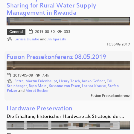
Sharing for Rural Water Supply
Management in Rwanda
General
2019-08-30
353
Larissa Dusabe
and
Jin Igarashi
FOSS4G 2019
Fusion Pressekonferenz 08.05.2019
2019-05-08
7.4k
Petra
,
Martin Eulenhaupt
,
Henry Tesch
,
Janko Geßner
,
Till
Steinberger
,
Bijan Moini
,
Susanne von Essen
,
Larissa Krause
,
Stefan
Pelzer
and
Meret Becker
Fusion Pressekonferenz
Hardware Preservation
Die Erhaltung historischer Hardware als Strategie der…