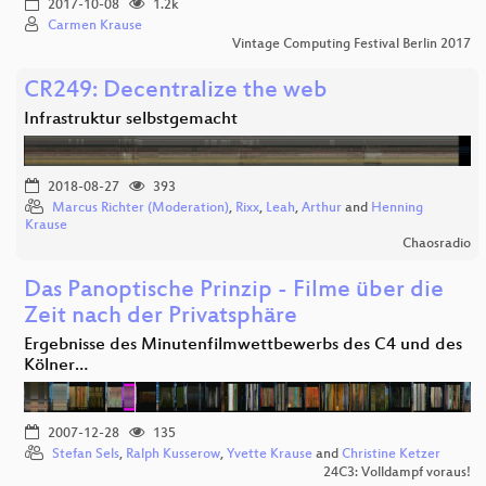
2017-10-08
1.2k
Carmen Krause
Vintage Computing Festival Berlin 2017
CR249: Decentralize the web
Infrastruktur selbstgemacht
2018-08-27
393
Marcus Richter (Moderation)
,
Rixx
,
Leah
,
Arthur
and
Henning
Krause
Chaosradio
Das Panoptische Prinzip - Filme über die
Zeit nach der Privatsphäre
Ergebnisse des Minutenfilmwettbewerbs des C4 und des
Kölner…
2007-12-28
135
Stefan Sels
,
Ralph Kusserow
,
Yvette Krause
and
Christine Ketzer
24C3: Volldampf voraus!