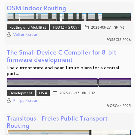
OSM Indoor Routing
Routing und Mobilität
HS3 (ZHG 009)
2026-03-27
96
Volker Krause
FOSSGIS 2026
The Small Device C Compiler for 8-bit
firmware development
The current state and near-future plans for a central
part…
Development
HS 4
2025-08-17
102
Philipp Krause
FrOSCon 2025
Transitous - Freies Public Transport
Routing