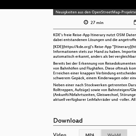
Neuigkeiten aus den OpenStreetMap-Projekt
27 min
KDE's freie Reise-App Itinerary nutzt OSM Daten 
dabei entstandenen Lösungen und die angetrof
[KDE](https://kde.org)'s Reise-App "[Itinerary](
Informationen stets zur Hand zu haben. Importi
automatisch erkannt, anders als bei vergleichba
Bereits bei der Erkennung von Reisedokumenten s
von Bahnhöfen und Flughäfen. Diese oftmals kom
Erreichen einer knappen Verbindung entscheiden
schwerem Gepäck, einem Kinderwagen oder eines
Neben einer nach Stockwerken getrennten Darst
Rolltreppen, Aufzüge) sowie von Bahnsteigen/Gl
(Ankunft/Abfahrtszeiten, Gleiswechsel, Störunge
aktuell verfügbarer Leihfahrräder und -roller. Al
Download
Video
MP4
WebM