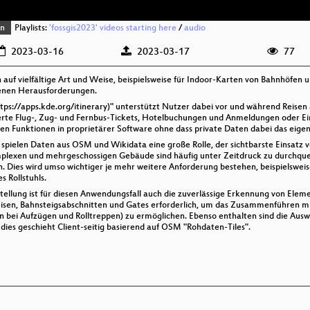
en
Playlists:
'fossgis2023' videos starting here
/
audio
2023-03-16
2023-03-17
77
auf vielfältige Art und Weise, beispielsweise für Indoor-Karten von Bahnhöfen u
fenen Herausforderungen.
https://apps.kde.org/itinerary)" unterstützt Nutzer dabei vor und während Reise
erte Flug-, Zug- und Fernbus-Tickets, Hotelbuchungen und Anmeldungen oder Ei
ren Funktionen in proprietärer Software ohne dass private Daten dabei das eigen
pielen Daten aus OSM und Wikidata eine große Rolle, der sichtbarste Einsatz v
plexen und mehrgeschossigen Gebäude sind häufig unter Zeitdruck zu durchquer
. Dies wird umso wichtiger je mehr weitere Anforderung bestehen, beispielswei
 Rollstuhls.
ellung ist für diesen Anwendungsfall auch die zuverlässige Erkennung von El
eisen, Bahnsteigsabschnitten und Gates erforderlich, um das Zusammenführen m
n bei Aufzügen und Rolltreppen) zu ermöglichen. Ebenso enthalten sind die Aus
l dies geschieht Client-seitig basierend auf OSM "Rohdaten-Tiles".