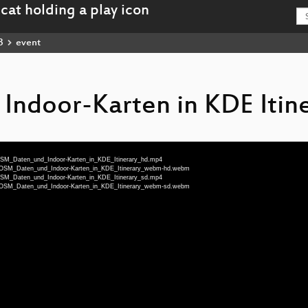
3
event
ndoor-Karten in KDE Itin
u-OSM_Daten_und_Indoor-Karten_in_KDE_Itinerary_hd.mp4
eu-OSM_Daten_und_Indoor-Karten_in_KDE_Itinerary_webm-hd.webm
u-OSM_Daten_und_Indoor-Karten_in_KDE_Itinerary_sd.mp4
eu-OSM_Daten_und_Indoor-Karten_in_KDE_Itinerary_webm-sd.webm