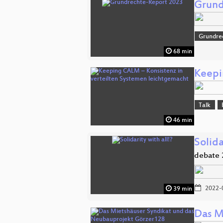
Grund
Grundre
68 min
Keepi
Talk
46 min
Solida
debate 
2022-
39 min
Das M