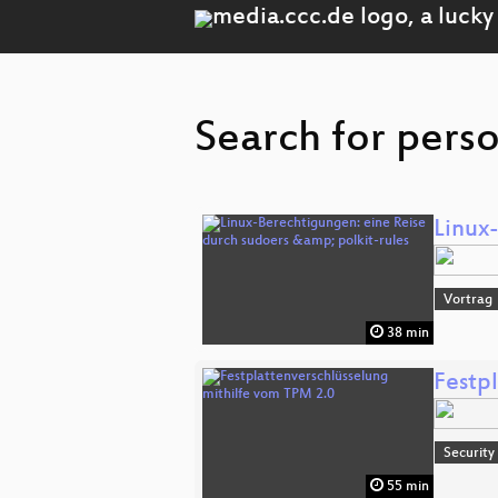
Search for perso
Linux
Vortrag
38 min
Festp
Security
55 min