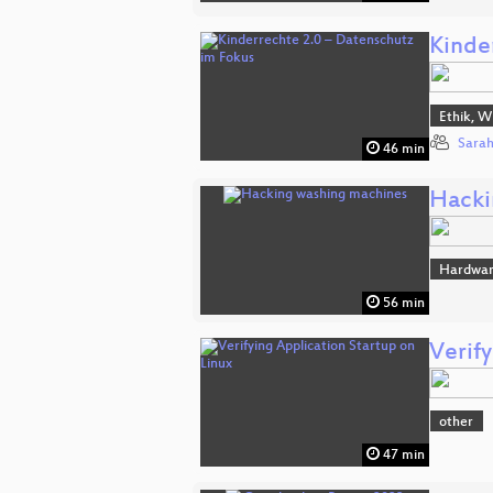
Kinde
Ethik, W
Sara
46 min
Hacki
Hardwa
56 min
Verify
other
47 min