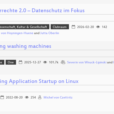
rrechte 2.0 – Datenschutz im Fokus
issenschaft, Kultur & Gesellschaft
Clubraum
2026-02-20
142
h von Hoyningen-Huene
and
Jutta Oberlin
ng washing machines
re
One
2025-12-27
101.7k
Severin von Wnuck-Lipinski
and
ing Application Startup on Linux
2022-08-20
254
Michel von Czettritz