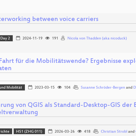
nterworking between voice carriers
Day 2
2024-11-19
191
Nicola von Thadden (aka nicoduck)
Fahrt für die Mobilitätswende? Ergebnisse expl
aten
und Mobilität
2023-03-15
104
Susanne Schröder-Bergen
and
D
hrung von QGIS als Standard-Desktop-GIS der 
tverwaltung
richte
HS1 (ZHG 011)
2026-03-26
418
Christian Strobl
and