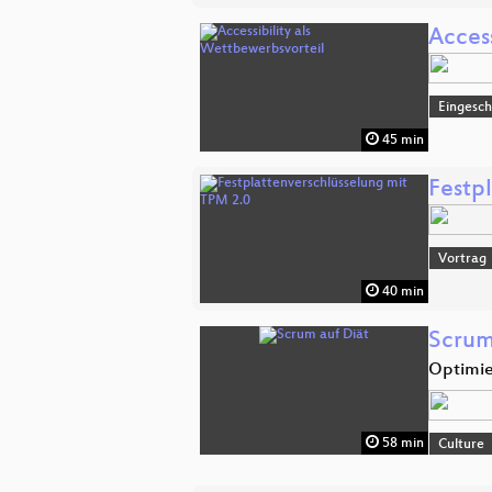
Acces
Eingesch
45 min
Festp
Vortrag
40 min
Scrum
Optimie
58 min
Culture