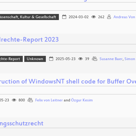
issenschaft, Kultur & Gesellschaft
2024-03-02
262
Andreas Von
rechte-Report 2023
chte-Report
Unknown
2025-05-23
39
Susanne Baer
,
Simon 
ruction of WindowsNT shell code for Buffer Ove
05-23
800
Felix von Leitner
and
Özgur Kesim
ungsschutzrecht