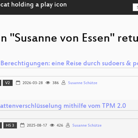
n "Susanne von Essen" retu
-Berechtigungen: eine Reise durch sudoers & po
V2
2026-03-28
386
Susanne Schütze
lattenverschlüsselung mithilfe vom TPM 2.0
HS 3
2025-08-17
426
Susanne Schütze