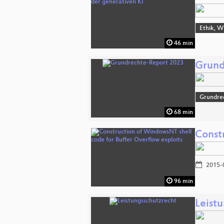
Ethik, W
46 min
Grund
Grundre
68 min
Const
2015-
96 min
Leist