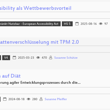
sibility als Wettbewerbsvorteil
ränkt Nutzbar - European Accessibility Act
HS 5
2025-08-16
97
lattenverschlüsselung mit TPM 2.0
V4
2025-03-23
470
Susanne Schütze
 auf Diät
rung agiler Entwicklungsprozesses durch die…
2024-08-18
280
Susanne Pfeiffer