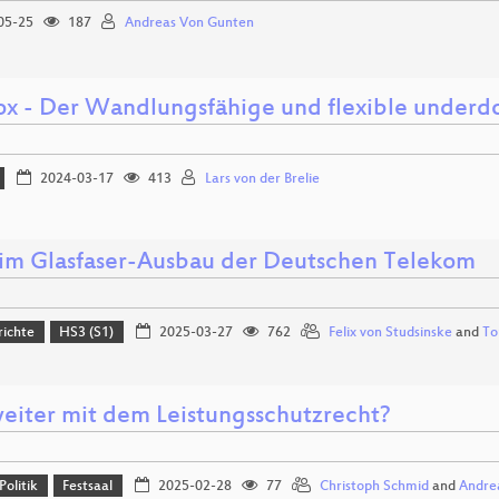
05-25
187
Andreas Von Gunten
ox - Der Wandlungsfähige und flexible underd
2024-03-17
413
Lars von der Brelie
im Glasfaser-Ausbau der Deutschen Telekom
richte
HS3 (S1)
2025-03-27
762
Felix von Studsinske
and
To
eiter mit dem Leistungsschutzrecht?
Politik
Festsaal
2025-02-28
77
Christoph Schmid
and
Andre