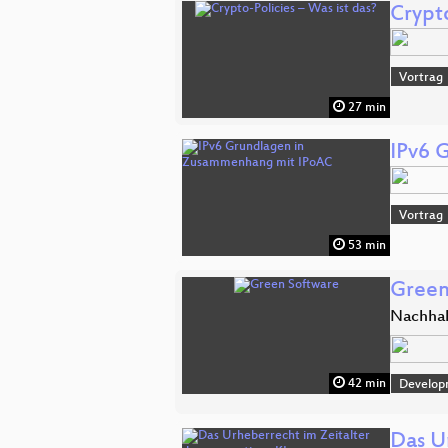
Crypto
Vortrag
27 min
IPv6 
Vortrag
53 min
Green
Nachhal
42 min
Develop
Das U