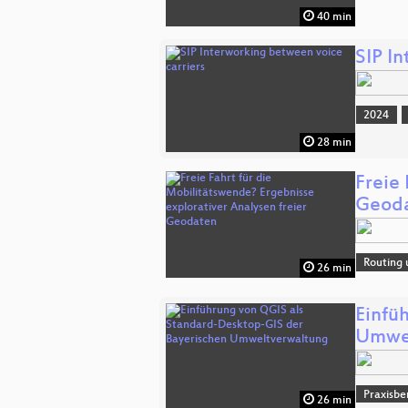
40 min
SIP I
2024
28 min
Freie 
Geod
Routing 
26 min
Einfü
Umwel
Praxisbe
26 min