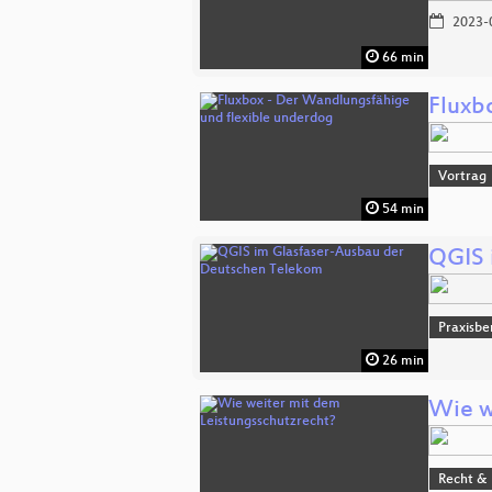
2023-
66 min
Fluxb
Vortrag
54 min
QGIS 
Praxisbe
26 min
Wie w
Recht & 