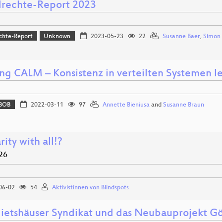
rechte-Report 2023
chte-Report
Unknown
2023-05-23
22
Susanne Baer
,
Simon 
ng CALM – Konsistenz in verteilten Systemen 
BOB
2022-03-11
97
Annette Bieniusa
and
Susanne Braun
rity with all!?
26
06-02
54
Aktivistinnen von Blindspots
ietshäuser Syndikat und das Neubauprojekt G