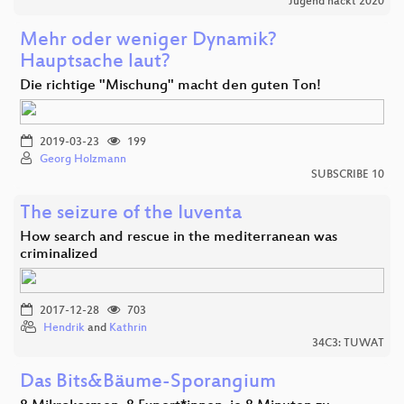
Jugend hackt 2020
Mehr oder weniger Dynamik?
Hauptsache laut?
Die richtige "Mischung" macht den guten Ton!
2019-03-23
199
Georg Holzmann
SUBSCRIBE 10
The seizure of the Iuventa
How search and rescue in the mediterranean was
criminalized
2017-12-28
703
Hendrik
and
Kathrin
34C3: TUWAT
Das Bits&Bäume-Sporangium