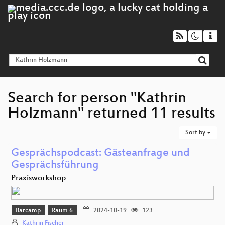
Search for person "Kathrin
Holzmann" returned 11 results
Sort by
Gesprächspodcast: Gästeanfrage und
Gesprächsführung
Praxisworkshop
Barcamp
Raum 6
2024-10-19
123
Kathrin Fischer