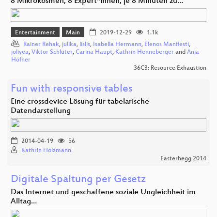
8 Mikrokosmen, 8 Expert*innen, je 8 Minuten zu…
Entertainment
Main
2019-12-29
1.1k
Rainer Rehak
,
julika
,
lislis
,
Isabella Hermann
,
Elenos Manifesti
,
joliyea
,
Viktor Schlüter
,
Carina Haupt
,
Kathrin Henneberger
and
Anja
Höfner
36C3: Resource Exhaustion
Fun with responsive tables
Eine crossdevice Lösung für tabelarische
Datendarstellung
2014-04-19
56
Kathrin Holzmann
Easterhegg 2014
Digitale Spaltung per Gesetz
Das Internet und geschaffene soziale Ungleichheit im
Alltag…