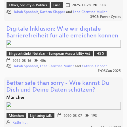
Ethics, Society & Politics
Fuse
2025-12-28
3.0k
Jakob Sponholz
,
Kathrin Klapper
and
Lena Christina Müller
39C3: Power Cycles
Digitale Inklusion: Wie wir digitale
Barrierefreiheit für alle erreichen können
Eingeschränkt Nutzbar - European Accessibility Act
HS 5
2025-08-16
406
Jakob Sponholz
,
Lena Christina Müller
and
Kathrin Klapper
FrOSCon 2025
Better safe than sorry - Wie kannst Du
Dich und Deine Daten schützen?
München
München
Lightning talk
2020-03-07
193
Kathrin J.