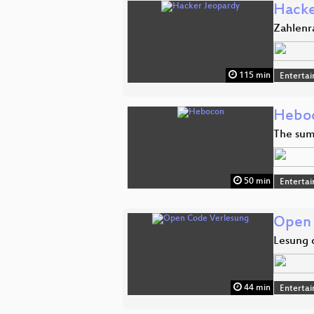
Hacke
Zahlenr
115 min
Enterta
Hebo
The sumo
50 min
Enterta
Open 
Lesung 
44 min
Enterta