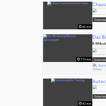
Chaos
Enterta
66 min
Das B
8 Mikro
113 min
Enterta
Raine
Höfner
Autoc
Enterta
42 min