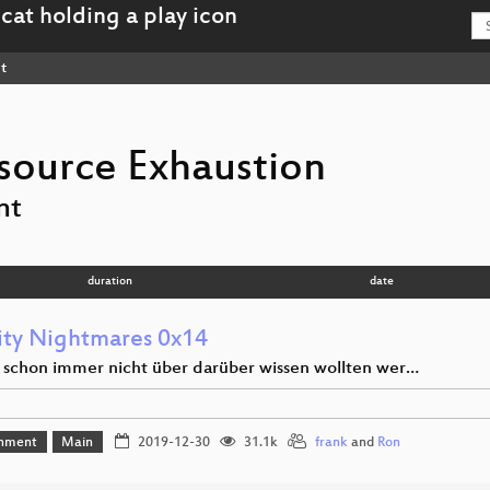
t
source Exhaustion
nt
duration
date
ity Nightmares 0x14
 schon immer nicht über darüber wissen wollten wer…
inment
Main
2019-12-30
31.1k
frank
and
Ron