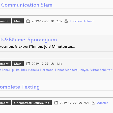
 Communication Slam
inment
Main
2019-12-29
2.0k
Thorben Dittmar
its&Bäume-Sporangium
kosmen, 8 Expert*innen, je 8 Minuten zu…
inment
Main
2019-12-29
1.1k
r Rehak
,
julika
,
lislis
,
Isabella Hermann
,
Elenos Manifesti
,
joliyea
,
Viktor Schlüter
omplete Texting
inment
OpenInfrastructureOrbit
2019-12-29
921
Adorfer