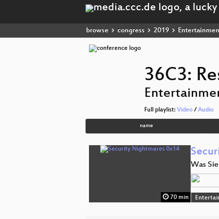
browse
congress
2019
Entertainmen
36C3: Re
Entertainme
Full playlist:
Video
/
Audio
name
Secur
Was Sie
70 min
Enterta