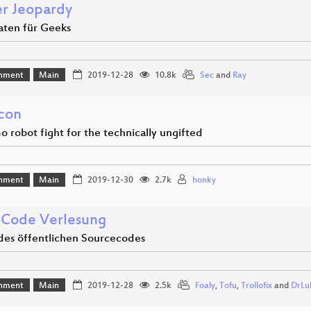
r Jeopardy
aten für Geeks
inment
Main
2019-12-28
10.8k
Sec
and
Ray
con
 robot fight for the technically ungifted
inment
Main
2019-12-30
2.7k
honky
Code Verlesung
des öffentlichen Sourcecodes
inment
Main
2019-12-28
2.5k
Foaly
,
Tofu
,
Trollofix
and
DrLu