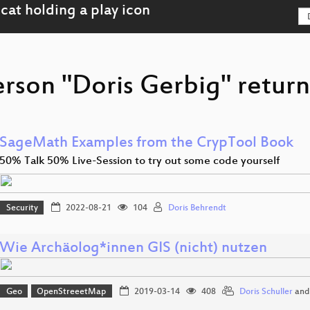
erson "Doris Gerbig" return
SageMath Examples from the CrypTool Book
50% Talk 50% Live-Session to try out some code yourself
Security
2022-08-21
104
Doris Behrendt
Wie Archäolog*innen GIS (nicht) nutzen
Geo
OpenStreeetMap
2019-03-14
408
Doris Schuller
an