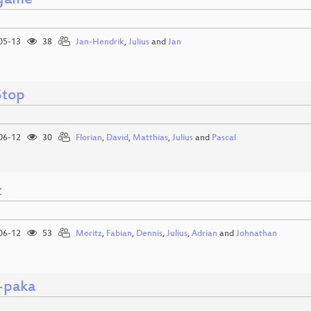
hgame
05-13
38
Jan-Hendrik
,
Julius
and
Jan
Stop
06-12
30
Florian
,
David
,
Matthias
,
Julius
and
Pascal
t
06-12
53
Moritz
,
Fabian
,
Dennis
,
Julius
,
Adrian
and
Johnathan
l-paka