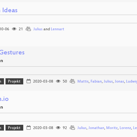
 Ideas
10-06
21
Julius
and
Lennart
estures
en
n
Projekt
2020-03-08
50
Mattis
,
Fabian
,
Julius
,
Jonas
,
Ludwi
.io
en
n
Projekt
2020-03-08
92
Julius
,
Jonathan
,
Moritz
,
Lorenz
,
Le