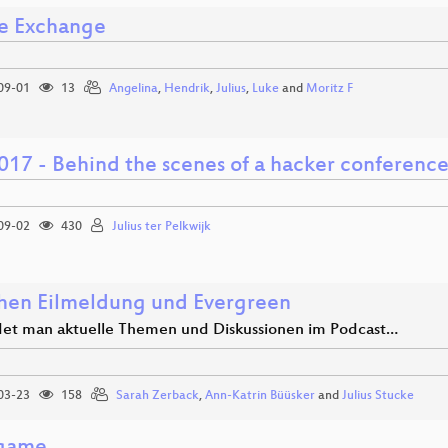
e Exchange
09-01
13
Angelina
,
Hendrik
,
Julius
,
Luke
and
Moritz F
17 - Behind the scenes of a hacker conferenc
09-02
430
Julius ter Pelkwijk
hen Eilmeldung und Evergreen
det man aktuelle Themen und Diskussionen im Podcast…
03-23
158
Sarah Zerback
,
Ann-Katrin Büüsker
and
Julius Stucke