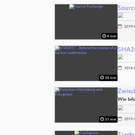
Sourc
2019-
4 min
SHA20
2018-
34 min
Zwisc
Wie bil
2019-
31 min