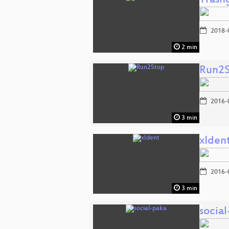
Tras
2018-
2 min
Run2
2016-
3 min
xIden
2016-
3 min
socia