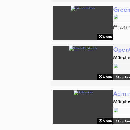
Green
2019-
6 min
OpenG
Münch
6 min
Münche
Admin
Münch
5 min
Münche