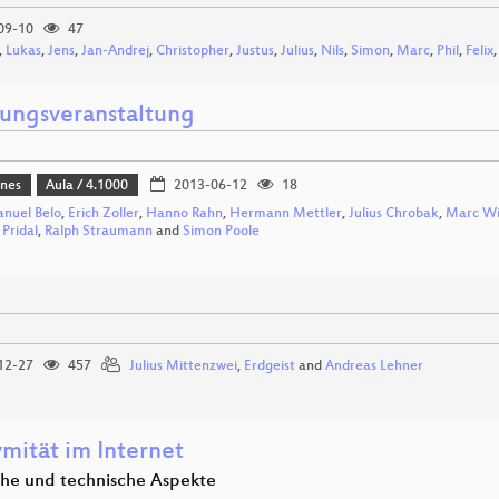
09-10
47
,
Lukas
,
Jens
,
Jan-Andrej
,
Christopher
,
Justus
,
Julius
,
Nils
,
Simon
,
Marc
,
Phil
,
Felix
nungsveranstaltung
ines
Aula / 4.1000
2013-06-12
18
nuel Belo
,
Erich Zoller
,
Hanno Rahn
,
Hermann Mettler
,
Julius Chrobak
,
Marc W
 Pridal
,
Ralph Straumann
and
Simon Poole
12-27
457
Julius Mittenzwei
,
Erdgeist
and
Andreas Lehner
mität im Internet
che und technische Aspekte