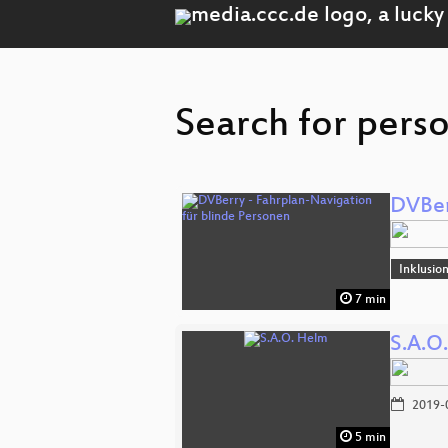
Search for perso
DVBer
Inklusio
7 min
S.A.O
2019-
5 min