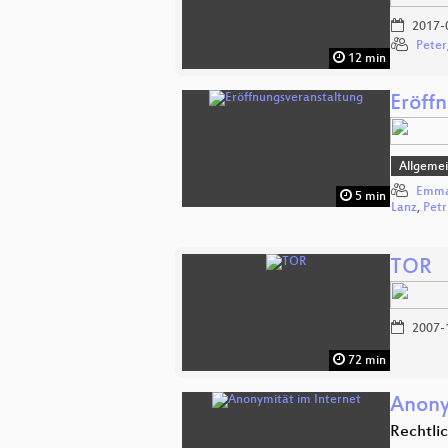
2017-
Peter
12 min
Eröff
Allgeme
Emma
5 min
Lanz
,
Petr
TOR
2007-
72 min
Anony
Rechtli