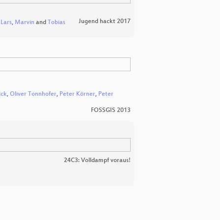
Jugend hackt 2017
,
Lars
,
Marvin
and
Tobias
ick
,
Oliver Tonnhofer
,
Peter Körner
,
Peter
FOSSGIS 2013
24C3: Volldampf voraus!