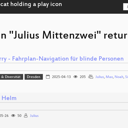
n "Julius Mittenzwei" retur
ry - Fahrplan-Navigation für blinde Personen
n & Diversität
Dresden
2025-04-13
205
Julius
,
Max
,
Noah
,
S
. Helm
05-26
50
Julius