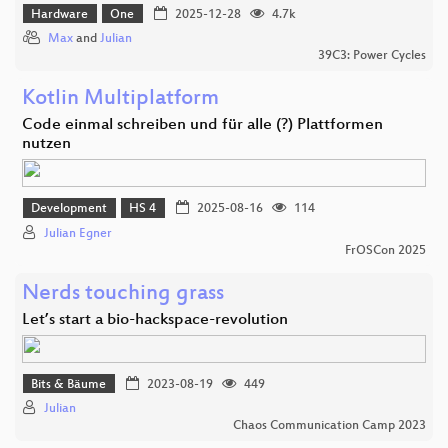
Hardware
One
2025-12-28
4.7k
Max
and
Julian
39C3: Power Cycles
Kotlin Multiplatform
Code einmal schreiben und für alle (?) Plattformen
nutzen
Development
HS 4
2025-08-16
114
Julian Egner
FrOSCon 2025
Nerds touching grass
Let’s start a bio-hackspace-revolution
Bits & Bäume
2023-08-19
449
Julian
Chaos Communication Camp 2023