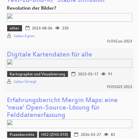
Text-zu-Bild-KI “Stable Diffusion”
Revolution der Bilder?
other
2023-08-06
230
Julian Egner
FrOSCon 2023
Digitale Kartendaten für alle
Kartographie und Visualisierung
2023-03-17
91
Julian Striegl
FOSSGIS 2023
Erfahrungsbericht Mergin Maps: eine
'neue' Open-Source-Lösung für
Felddatenerfassung
Praxisberichte
HS2 (ZHG 010)
2026-03-27
82