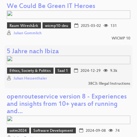
We Could Be Green IT Heroes
Raum Wireshårk
wicmp10-deu
2025-03-02
131
Julian Gommlich
WICMP 10
5 Jahre nach Ibiza
Ethics, Society & Politics
Saal 1
2024-12-29
9.3k
Julian Hessenthaler
38C3: Illegal Instructions
openrouteservice version 8 - Experiences
and insights from 10+ years of running
and…
sotm2024
Software Development
2024-09-08
74