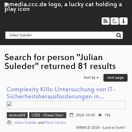
Search for person "Julian
Suleder" returned 81 results
Sort by
next page
Complexity Kills: Untersuchung von IT-
Sicherheitsherausforderungen in…
mrmcd24
C205 - Ocean Starr
2024-10-05
196
Julian Suleder
and
Peter Hecko
MRMCD 2024 - Land in Sicht?