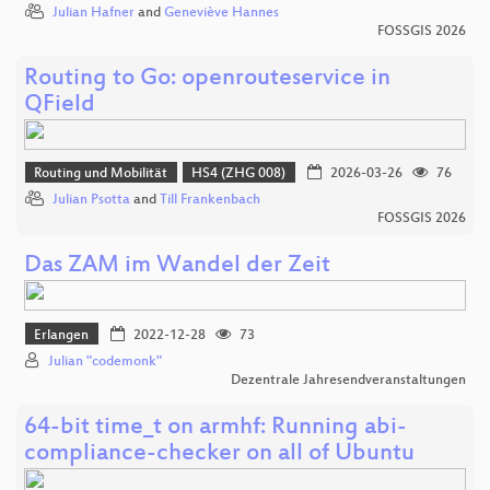
Julian Hafner
and
Geneviève Hannes
FOSSGIS 2026
Routing to Go: openrouteservice in
QField
Routing und Mobilität
HS4 (ZHG 008)
2026-03-26
76
Julian Psotta
and
Till Frankenbach
FOSSGIS 2026
Das ZAM im Wandel der Zeit
Erlangen
2022-12-28
73
Julian "codemonk"
Dezentrale Jahresendveranstaltungen
64-bit time_t on armhf: Running abi-
compliance-checker on all of Ubuntu