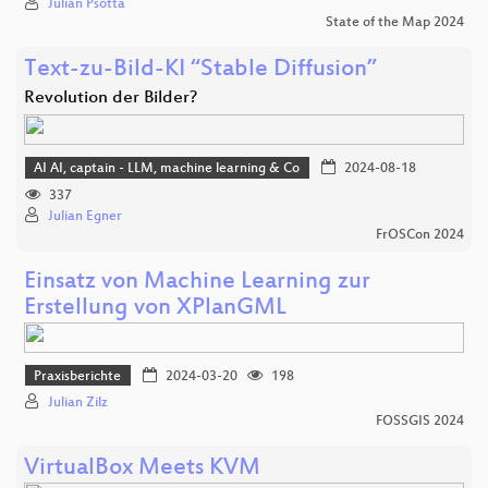
Julian Psotta
State of the Map 2024
Text-zu-Bild-KI “Stable Diffusion”
Revolution der Bilder?
AI AI, captain - LLM, machine learning & Co
2024-08-18
337
Julian Egner
FrOSCon 2024
Einsatz von Machine Learning zur
Erstellung von XPlanGML
Praxisberichte
2024-03-20
198
Julian Zilz
FOSSGIS 2024
VirtualBox Meets KVM