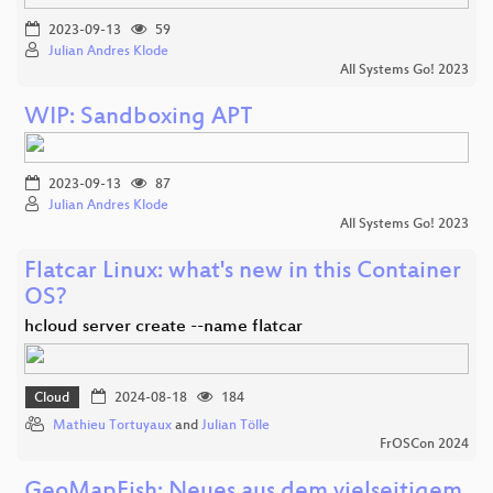
2023-09-13
59
Julian Andres Klode
All Systems Go! 2023
WIP: Sandboxing APT
2023-09-13
87
Julian Andres Klode
All Systems Go! 2023
Flatcar Linux: what's new in this Container
OS?
hcloud server create --name flatcar
Cloud
2024-08-18
184
Mathieu Tortuyaux
and
Julian Tölle
FrOSCon 2024
GeoMapFish: Neues aus dem vielseitigem