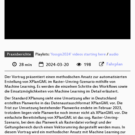
deu 1080p (webm)
deu 576p (mp4)
deu 576p (webm)
Praxisberichte
Playlists:
'fossgis2024' videos starting here
/
audio
Fahrplan
28 min
2024-03-20
198
Der Vortrag präsentiert einen methodischen Ansatz zur automatisierten
Erstellung von XPlanGML im Raster-Umring-Szenario mithilfe von
Machine Learning. Es werden die einzelnen Schritte des Workflows sowie
die Einsatzmöglichkeiten von Machine Learning im Detail erläutert.
Der Standard XPlanung sieht eine Umsetzung aller in Deutschland
erstellten Planwerke in das Datenaustauschformat XPlanGML vor. Die
Frist zur Umsetzung bestehender Planwerke endete im Februar 2023,
trotzdem liegen viele Planwerke noch immer nicht als XPlanGML vor. Die
einfachste Bereitstellung von XPlanGML ist das sog. Raster-Umring-
Szenario, bei dem das Planwerk als Rasterdatei vorliegt und der
Geltungsbereich durch einen Vektorumring dargestellt werden muss. In
diesem Vortrag wird ein methodischer Ansatz mit Machine Learning zur