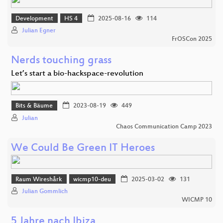
Development
HS 4
2025-08-16
114
Julian Egner
FrOSCon 2025
Nerds touching grass
Let’s start a bio-hackspace-revolution
Bits & Bäume
2023-08-19
449
Julian
Chaos Communication Camp 2023
We Could Be Green IT Heroes
Raum Wireshårk
wicmp10-deu
2025-03-02
131
Julian Gommlich
WICMP 10
5 Jahre nach Ibiza