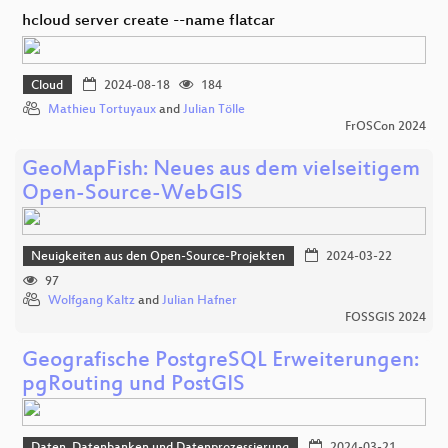
hcloud server create --name flatcar
Cloud
2024-08-18
184
Mathieu Tortuyaux
and
Julian Tölle
FrOSCon 2024
GeoMapFish: Neues aus dem vielseitigem
Open-Source-WebGIS
Neuigkeiten aus den Open-Source-Projekten
2024-03-22
97
Wolfgang Kaltz
and
Julian Hafner
FOSSGIS 2024
Geografische PostgreSQL Erweiterungen:
pgRouting und PostGIS
Daten, Datenbanken und Datenprozessierung
2024-03-21