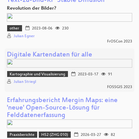
Text-zu-Bild-KI “Stable Diffusion”
Revolution der Bilder?
other
2023-08-06
230
Julian Egner
FrOSCon 2023
Digitale Kartendaten für alle
Kartographie und Visualisierung
2023-03-17
91
Julian Striegl
FOSSGIS 2023
Erfahrungsbericht Mergin Maps: eine
'neue' Open-Source-Lösung für
Felddatenerfassung
Praxisberichte
HS2 (ZHG 010)
2026-03-27
82