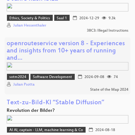
Ethics, Society & Politics
Saal 1
2024-12-29
9.3k
Julian Hessenthaler
38C3: Illegal Instructions
openrouteservice version 8 - Experiences
and insights from 10+ years of running
and…
sotm2024
Software Development
2024-09-08
74
Julian Psotta
State of the Map 2024
Text-zu-Bild-KI “Stable Diffusion”
Revolution der Bilder?
AI AI, captain - LLM, machine learning & Co
2024-08-18