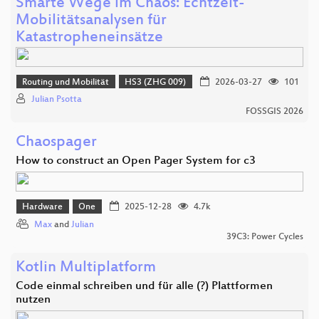
Smarte Wege im Chaos: Echtzeit-
Mobilitätsanalysen für
Katastropheneinsätze
Routing und Mobilität
HS3 (ZHG 009)
2026-03-27
101
Julian Psotta
FOSSGIS 2026
Chaospager
How to construct an Open Pager System for c3
Hardware
One
2025-12-28
4.7k
Max
and
Julian
39C3: Power Cycles
Kotlin Multiplatform
Code einmal schreiben und für alle (?) Plattformen
nutzen