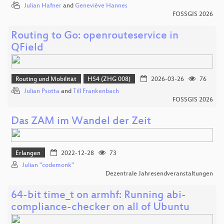
Julian Hafner
and
Geneviève Hannes
FOSSGIS 2026
Routing to Go: openrouteservice in
QField
Routing und Mobilität
HS4 (ZHG 008)
2026-03-26
76
Julian Psotta
and
Till Frankenbach
FOSSGIS 2026
Das ZAM im Wandel der Zeit
Erlangen
2022-12-28
73
Julian "codemonk"
Dezentrale Jahresendveranstaltungen
64-bit time_t on armhf: Running abi-
compliance-checker on all of Ubuntu