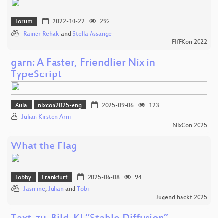
Forum
2022-10-22
292
Rainer Rehak
and
Stella Assange
FIfFKon 2022
garn: A Faster, Friendlier Nix in
TypeScript
Aula
nixcon2025-eng
2025-09-06
123
Julian Kirsten Arni
NixCon 2025
What the Flag
Lobby
Frankfurt
2025-06-08
94
Jasmine
,
Julian
and
Tobi
Jugend hackt 2025