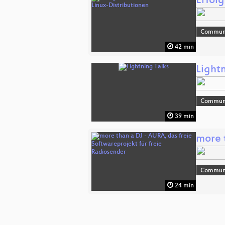
Erfol
Commun
42 min
Lightn
Commun
39 min
more 
Commun
24 min