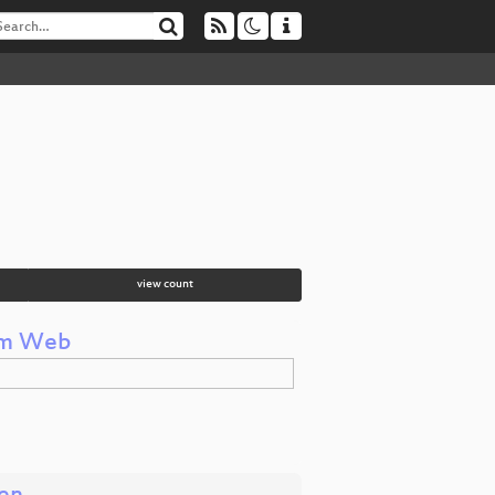
view count
 im Web