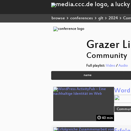
browse
conferences
glt
2024
Com
Grazer L
Community
Full playlist:
Video
/
Audio
name
WordP
Commun
40 min