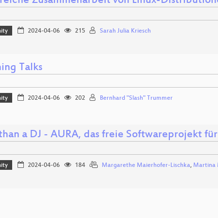
greiche Zusammenarbeit von Linux-Distributio
ity
2024-04-06
215
Sarah Julia Kriesch
ing Talks
ity
2024-04-06
202
Bernhard "Slash" Trummer
than a DJ - AURA, das freie Softwareprojekt für
ity
2024-04-06
184
Margarethe Maierhofer-Lischka
,
Martina 