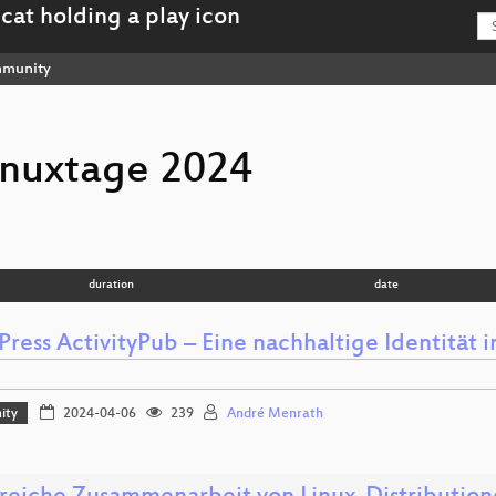
munity
inuxtage 2024
duration
date
ress ActivityPub – Eine nachhaltige Identität
ity
2024-04-06
239
André Menrath