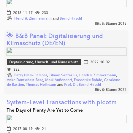
2018-11-17
233
Hendrik Zimmermann
and
Bernd Hirschl
Bits & Bäume 2018
🌟 B&B Panel: Digitalisierung und
Klimaschutz (DE/EN)
Digitalisierung, Umwelt- und Klimaschutz
2022-10-02
222
Patsy Islam-Parsons
,
Tilman Santarius
,
Hendrik Zimmermann
,
Anke Domscheit-Berg
,
Maik Außendorf
,
Friederike Rohde
,
Geraldine
de Bastion
,
Thomas Heilmann
and
Prof. Dr. Bernd Hirschl
Bits & Bäume 2022
System-Level Transactions with picotm
The Days of Plenty Are Yet to Come
2017-08-19
21