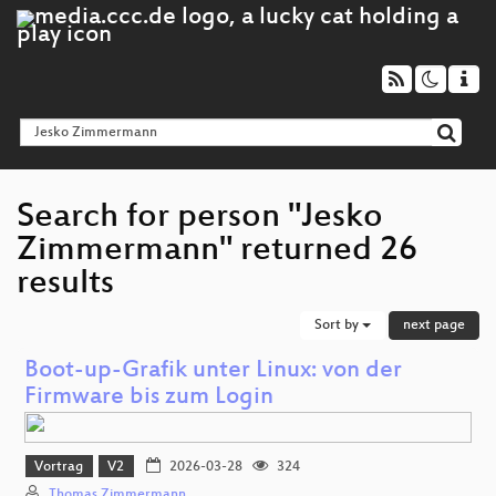
Search for person "Jesko
Zimmermann" returned 26
results
Sort by
next page
Boot-up-Grafik unter Linux: von der
Firmware bis zum Login
Vortrag
V2
2026-03-28
324
Thomas Zimmermann