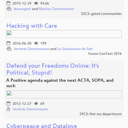
2015-12-29
93.6k
leomagnet
and
Markus Zimmermann
32C3: gated communities
Hacking with Care
2016-06-30
199
Jeremie Zimmermann
and
La Quadrature du Net
Fusion ConTent 2016
Defend your Freedoms Online: It's
Political, Stupid!
A Positive agenda against the next ACTA, SOPA, and
such
2012-12-27
69
Jérémie Zimmermann
29C3: Not my department
Cyberpeace and Datalove