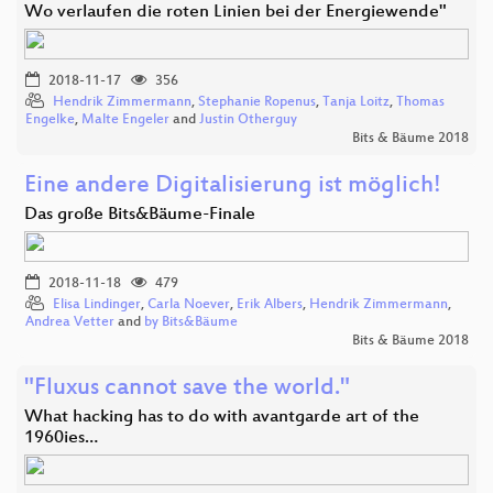
Wo verlaufen die roten Linien bei der Energiewende"
2018-11-17
356
Hendrik Zimmermann
,
Stephanie Ropenus
,
Tanja Loitz
,
Thomas
Engelke
,
Malte Engeler
and
Justin Otherguy
Bits & Bäume 2018
Eine andere Digitalisierung ist möglich!
Das große Bits&Bäume-Finale
2018-11-18
479
Elisa Lindinger
,
Carla Noever
,
Erik Albers
,
Hendrik Zimmermann
,
Andrea Vetter
and
by Bits&Bäume
Bits & Bäume 2018
"Fluxus cannot save the world."
What hacking has to do with avantgarde art of the
1960ies…