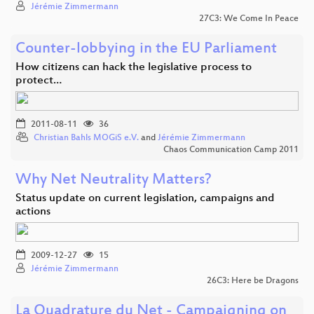
Jérémie Zimmermann
27C3: We Come In Peace
Counter-lobbying in the EU Parliament
How citizens can hack the legislative process to
protect…
2011-08-11
36
Christian Bahls MOGiS e.V.
and
Jérémie Zimmermann
Chaos Communication Camp 2011
Why Net Neutrality Matters?
Status update on current legislation, campaigns and
actions
2009-12-27
15
Jérémie Zimmermann
26C3: Here be Dragons
La Quadrature du Net - Campaigning on