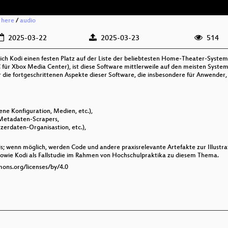
g here
/
audio
2025-03-22
2025-03-23
514
ich Kodi einen festen Platz auf der Liste der beliebtesten Home-Theater-Systeme
ür Xbox Media Center), ist diese Software mittlerweile auf den meisten Systeme
 die fortgeschrittenen Aspekte dieser Software, die insbesondere für Anwender, 
ne Konfiguration, Medien, etc.),
 Metadaten-Scrapers,
zerdaten-Organisastion, etc.),
xis; wenn möglich, werden Code und andere praxisrelevante Artefakte zur Illustrat
 sowie Kodi als Fallstudie im Rahmen von Hochschulpraktika zu diesem Thema.
mons.org/licenses/by/4.0