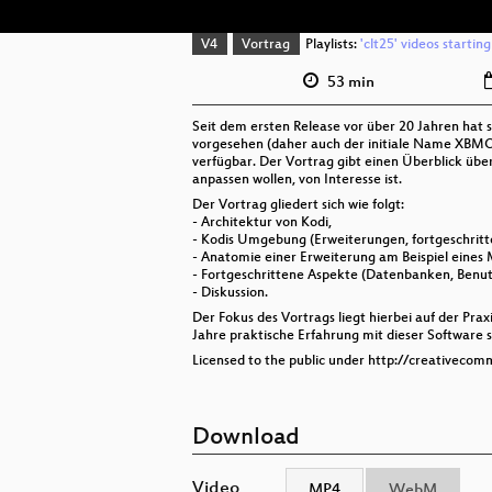
V4
Vortrag
Playlists:
'clt25' videos startin
53 min
Seit dem ersten Release vor über 20 Jahren hat s
vorgesehen (daher auch der initiale Name XBMC f
verfügbar. Der Vortrag gibt einen Überblick über
anpassen wollen, von Interesse ist.
Der Vortrag gliedert sich wie folgt:
- Architektur von Kodi,
- Kodis Umgebung (Erweiterungen, fortgeschritte
- Anatomie einer Erweiterung am Beispiel eines
- Fortgeschrittene Aspekte (Datenbanken, Benut
- Diskussion.
Der Fokus des Vortrags liegt hierbei auf der Pra
Jahre praktische Erfahrung mit dieser Software
Licensed to the public under http://creativecom
Download
Video
MP4
WebM