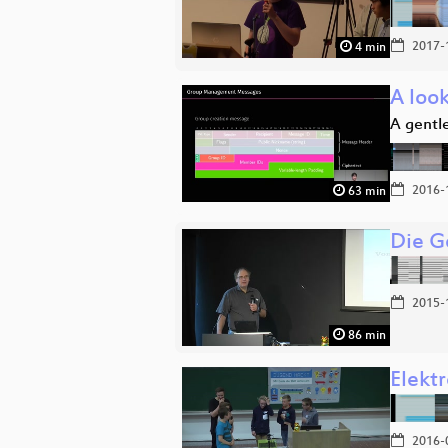
2017-
4 min
A loo
A gentl
2016-
63 min
Die G
2015-
86 min
Elektr
2016-