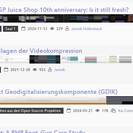
Juice Shop 10th anniversary: Is it still fresh?
Saal 1
2024-11-13
229
Jannik Hollenbach
lagen der Videokompression
2021-12-28
923
Jannik
kt Geodigitalisierungskomponente (GDIK)
iten aus den Open-Source-Projekten
2024-03-21
178
Kai Cul