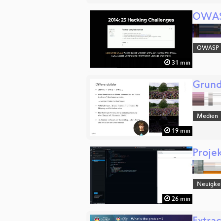
OWASP 
OWASP
31 min
Grund
Medien
19 min
Proje
Neuigke
26 min