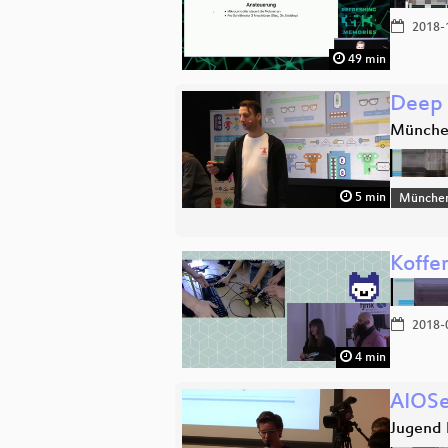
2018-
49 min
Deep 
Münch
5 min
Münche
Koffe
2018-
4 min
AIOSe
Jugend 