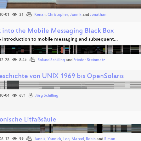
10-01
31
Kenan
,
Christopher
,
Jannik
and
Jonathan
k into the Mobile Messaging Black Box
e introduction to mobile messaging and subsequent…
12-28
8.4k
Roland Schilling
and
Frieder Steinmetz
eschichte von UNIX 1969 bis OpenSolaris
10-04
691
Jörg Schilling
onische Litfaßsäule
06-12
99
Jannik
,
Yannick
,
Leo
,
Marcel
,
Robin
and
Simon