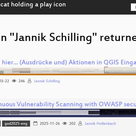
n "Jannik Schilling" return
e hier... (Ausdrücke und) Aktionen in QGIS Ein
03-22
246
Jannik Schilling
nuous Vulnerability Scanning with OWASP se
god2025-eng
2025-11-26
202
Jannik Hollenbach