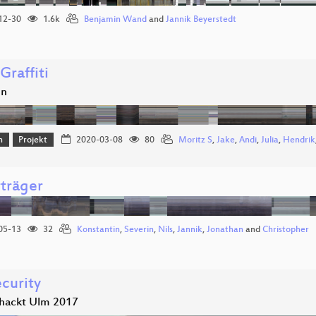
12-30
1.6k
Benjamin Wand
and
Jannik Beyerstedt
Graffiti
en
n
Projekt
2020-03-08
80
Moritz S
,
Jake
,
Andi
,
Julia
,
Hendrik
rträger
05-13
32
Konstantin
,
Severin
,
Nils
,
Jannik
,
Jonathan
and
Christopher
curity
hackt Ulm 2017