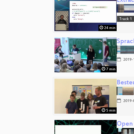
Extra
Track 1
24 min
Sprac
2019-
7 min
Beste
2019-
5 min
Open 