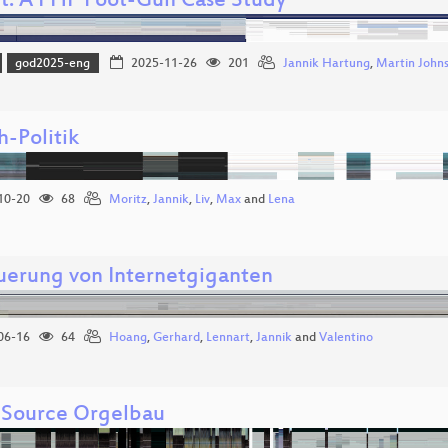
ct: A PHP Foot-Gun Case Study
god2025-eng
2025-11-26
201
Jannik Hartung
,
Martin John
h-Politik
10-20
68
Moritz
,
Jannik
,
Liv
,
Max
and
Lena
uerung von Internetgiganten
06-16
64
Hoang
,
Gerhard
,
Lennart
,
Jannik
and
Valentino
Source Orgelbau