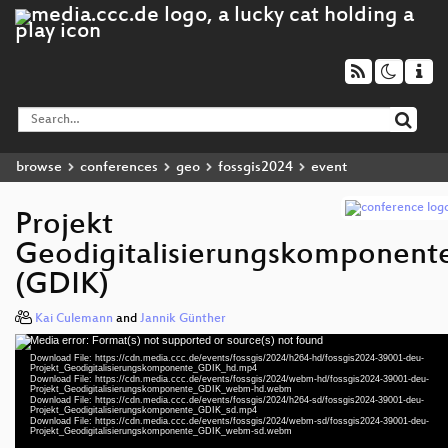
browse
conferences
geo
fossgis2024
event
Projekt
Geodigitalisierungskomponent
(GDIK)
Kai Culemann
and
Jannik Günther
Media error: Format(s) not supported or source(s) not found
Video
Download File: https://cdn.media.ccc.de/events/fossgis/2024/h264-hd/fossgis2024-39001-deu-
Player
Projekt_Geodigitalisierungskomponente_GDIK_hd.mp4
Download File: https://cdn.media.ccc.de/events/fossgis/2024/webm-hd/fossgis2024-39001-deu-
Projekt_Geodigitalisierungskomponente_GDIK_webm-hd.webm
Download File: https://cdn.media.ccc.de/events/fossgis/2024/h264-sd/fossgis2024-39001-deu-
Projekt_Geodigitalisierungskomponente_GDIK_sd.mp4
Download File: https://cdn.media.ccc.de/events/fossgis/2024/webm-sd/fossgis2024-39001-deu-
deu 1080p (mp4)
Projekt_Geodigitalisierungskomponente_GDIK_webm-sd.webm