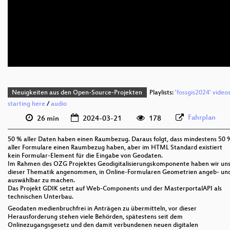
deu 1080p (webm)
deu 576p (mp4)
deu 576p (webm)
Neuigkeiten aus den Open-Source-Projekten
Playlists:
'fossgis2024' video
starting here
/
audio
Fahrplan
26 min
2024-03-21
178
50 % aller Daten haben einen Raumbezug. Daraus folgt, dass mindestens 50 
aller Formulare einen Raumbezug haben, aber im HTML Standard existiert
kein Formular-Element für die Eingabe von Geodaten.
Im Rahmen des OZG Projektes Geodigitalisierungskomponente haben wir un
dieser Thematik angenommen, in Online-Formularen Geometrien angeb- un
auswählbar zu machen.
Das Projekt GDIK setzt auf Web-Components und der MasterportalAPI als
technischen Unterbau.
Geodaten medienbruchfrei in Anträgen zu übermitteln, vor dieser
Herausforderung stehen viele Behörden, spätestens seit dem
Onlinezugangsgesetz und den damit verbundenen neuen digitalen