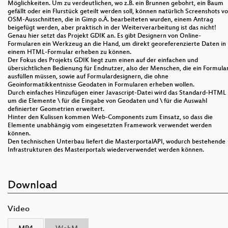
Möglichkeiten. Um zu verdeutlichen, wo z.B. ein Brunnen gebohrt, ein Baum
gefällt oder ein Flurstück geteilt werden soll, können natürlich Screenshots v
OSM-Ausschnitten, die in Gimp o.Ä. bearbeiteten wurden, einem Antrag
beigefügt werden, aber praktisch in der Weiterverarbeitung ist das nicht!
Genau hier setzt das Projekt GDIK an. Es gibt Designern von Online-
Formularen ein Werkzeug an die Hand, um direkt georeferenzierte Daten in
einem HTML-Formular erheben zu können.
Der Fokus des Projekts GDIK liegt zum einen auf der einfachen und
übersichtlichen Bedienung für Endnutzer, also der Menschen, die ein Formula
ausfüllen müssen, sowie auf Formulardesignern, die ohne
Geoinformatikkentnisse Geodaten in Formularen erheben wollen.
Durch einfaches Hinzufügen einer Javascript-Datei wird das Standard-HTML
um die Elemente \ für die Eingabe von Geodaten und \ für die Auswahl
definierter Geometrien erweitert.
Hinter den Kulissen kommen Web-Components zum Einsatz, so dass die
Elemente unabhängig vom eingesetzten Framework verwendet werden
können.
Den technischen Unterbau liefert die MasterportalAPI, wodurch bestehende
Infrastrukturen des Masterportals wiederverwendet werden können.
Download
Video