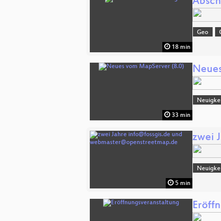
Absch
Geo
18 min
Neues
Neuigke
33 min
zwei 
Neuigke
5 min
Eröff