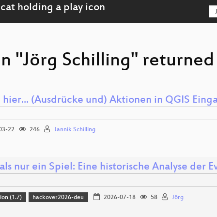
n "Jörg Schilling" returned
e hier... (Ausdrücke und) Aktionen in QGIS Ein
03-22
246
Jannik Schilling
ls nur ein Spiel: Eine historische Analyse der 
ion (1.7)
hackover2026-deu
2026-07-18
58
Jörg