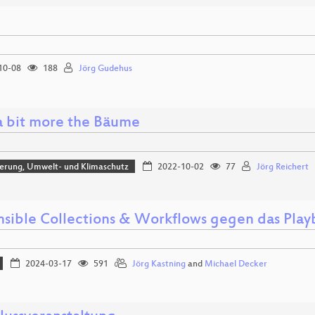
10-08
188
Jörg Gudehus
a bit more the Bäume
sierung, Umwelt- und Klimaschutz
2022-10-02
77
Jörg Reichert
nsible Collections & Workflows gegen das Pla
2024-03-17
591
Jörg Kastning
and
Michael Decker