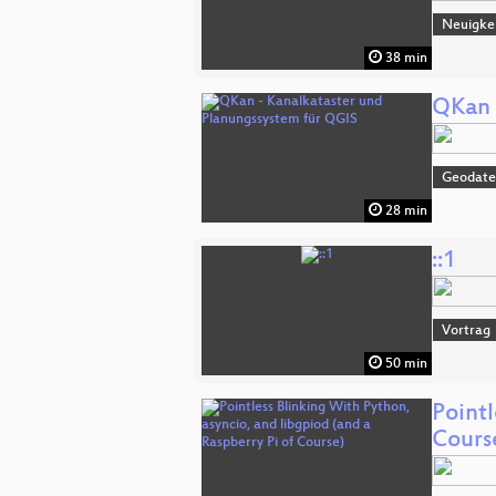
Neuigke
38 min
QKan 
Geodat
28 min
::1
Vortrag
50 min
Pointl
Cours