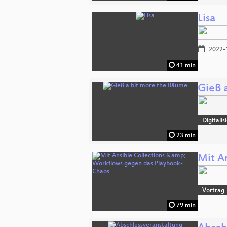
Lisa
2022-
41 min
Gieß 
Digitali
23 min
Mit A
Vortrag
79 min