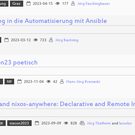
lung
Graz
2023-04-15
177
Jörg Faschingbauer
eg in die Automatisierung mit Ansible
2023-03-12
723
Jörg Kastning
on23 poetisch
3
fiff
2023-11-04
42
Hans-Jörg Kreowski
 and nixos-anywhere: Declarative and Remote In
dt
nixcon2023
2023-09-09
828
Jörg Thalheim
and
lassulus