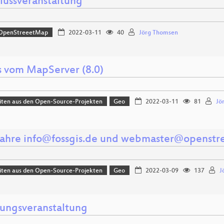
lussveranstaltung
OpenStreeetMap
2022-03-11
40
Jörg Thomsen
 vom MapServer (8.0)
iten aus den Open-Source-Projekten
Geo
2022-03-11
81
Jö
Jahre info@fossgis.de und webmaster@openst
iten aus den Open-Source-Projekten
Geo
2022-03-09
137
J
nungsveranstaltung