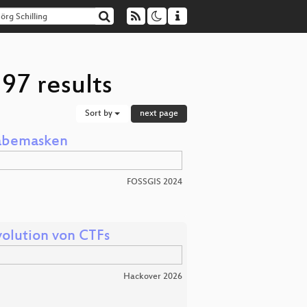
 97 results
Sort by
next page
gabemasken
FOSSGIS 2024
Evolution von CTFs
Hackover 2026