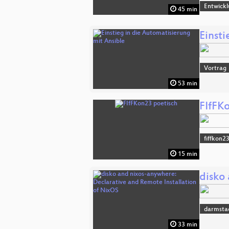
Entwick
45 min
Einsti
Vortrag
53 min
FIfFK
fiffkon2
15 min
disko
darmsta
33 min