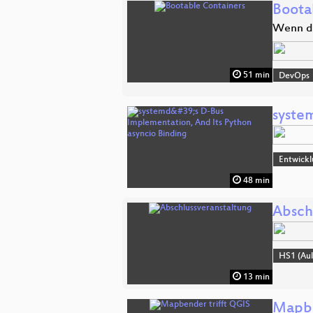
Boota
Wenn da
51 min
DevOps
syste
Entwick
48 min
Absch
HS1 (Aul
13 min
Mapbe