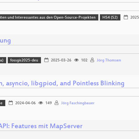
ten und Interessantes aus den Open-Source-Projekten
HS4 (S2)
2025
nung
a)
fossgis2025-deu
2025-03-26
102
Jörg Thomsen
, asyncio, libgpiod, and Pointless Blinking
re
2024-04-06
149
Jörg Faschingbauer
PI: Features mit MapServer