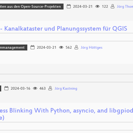
iten aus den Open-Source-Projekten
2024-03-21
122
Jörg Tho
- Kanalkataster und Planungssystem für QGIS
enmanagement
2024-03-21
562
Jörg Höttges
2024-03-16
463
Jörg Kastning
ess Blinking With Python, asyncio, and libgpiod
e)