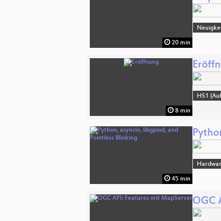
Neuigkei
20 min
Eröff
HS1 (Aul
8 min
Python
Hardwa
45 min
OGC A