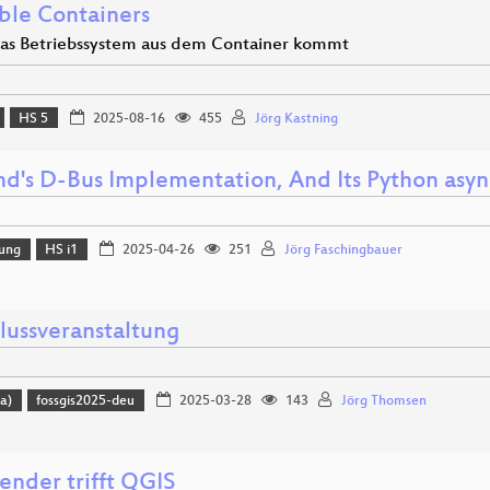
ble Containers
s Betriebssystem aus dem Container kommt
HS 5
2025-08-16
455
Jörg Kastning
md's D-Bus Implementation, And Its Python asyn
lung
HS i1
2025-04-26
251
Jörg Faschingbauer
lussveranstaltung
a)
fossgis2025-deu
2025-03-28
143
Jörg Thomsen
nder trifft QGIS