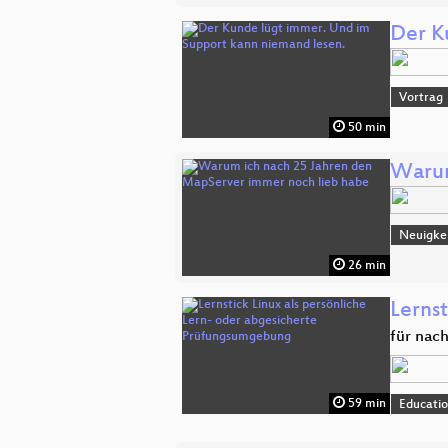
Der K
Vortrag
50 min
Warum
Neuigkei
26 min
Lerns
für nac
59 min
Educati