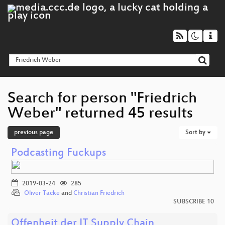
Search for person "Friedrich
Weber" returned 45 results
previous page
Sort by
Podcasting Fuckups
2019-03-24
285
Oliver Tacke
and
Christian Friedrich
SUBSCRIBE 10
Offenheit der IT Supply Chain