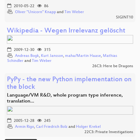
2010-05-22
86
Oliver "Unicorn" Knapp
and
Tim Weber
SIGINT10
Wikipedia - Wegen Irrelevanz gelöscht
2009-12-30
315
Andreas Bogk
,
Kurt Jansson
,
maha/Martin Haase
,
Mathias
Schindler
and
Tim Weber
26C3: Here be Dragons
PyPy - the new Python implementation on
the block
Language/VM R&D, whole program type inference,
translation…
2005-12-28
245
Armin Rigo
,
Carl Friedrich Bolz
and
Holger Krekel
22C3: Private Investigations