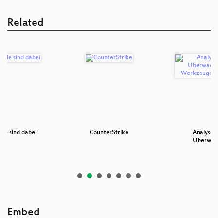
Related
alle sind dabei
CounterStrike
Analyse 
Überwac
Embed