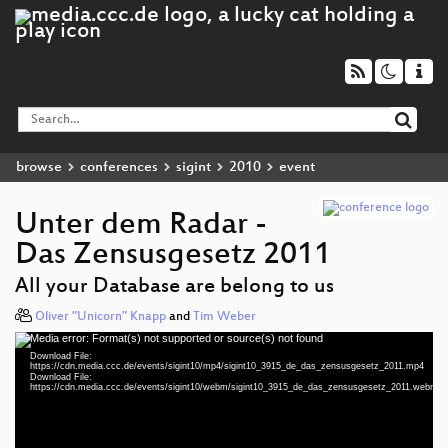
browse
conferences
sigint
2010
event
Unter dem Radar -
Das Zensusgesetz 2011
All your Database are belong to us
Oliver "Unicorn" Knapp
and
Tim Weber
Media error: Format(s) not supported or source(s) not found
Video
Download File:
Player
https://cdn.media.ccc.de/events/sigint10/mp4/sigint10_3915_de_das_zensusgesetz_2011.mp4
Download File:
https://cdn.media.ccc.de/events/sigint10/webm/sigint10_3915_de_das_zensusgesetz_2011.webm