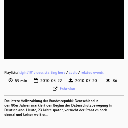
eng 720p (mp4)
eng 720p (webm)
Playlists:
'sigint10' videos starting here
/
audio
/
related events
59 min
2010-05-22
2010-07-20
86
Fahrplan
Die letzte Volkszählung der Bundesrepublik Deutschland in
den 80er Jahren markiert den Beginn der Datenschutzbewegung in
Deutschland. Heute, 23 Jahre später, versucht der Staat es noch
einmal und keiner weiß es...