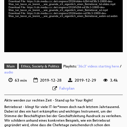
Download File: https://cdn.media.ccc.de/congress/2019/slides-h264-hd/36c3-10600-deu-
deu 1080p (mp4)
Was_tun_bevor_es_brennt_-_wie_gruende_ich_eigentlich_einen_Betriebsrat_hd-slides.mp4
Download File: https://cdn.media.ccc.de/congress/2019/h264-sd/36c3-10600-deu-
deu 1080p (webm)
Was_tun_bevor_es_brennt_-_wie_gruende_ich_eigentlich_einen_Betriebsrat_sd.mp4
Download File: https://cdn.media.ccc.de/congress/2019/webm-sd/36c3-10600-deu-
Was_tun_bevor_es_brennt_-_wie_gruende_ich_eigentlich_einen_Betriebsrat_webm-sd.webm
slides deu 1080p (mp4)
deu 576p (mp4)
deu 576p (webm)
None
deu
Main
Ethics, Society & Politics
Playlists:
'36c3' videos starting here
/
audio
63 min
2019-12-28
2019-12-29
3.4k
Fahrplan
Aktiv werden zur rechten Zeit - Stand up for Your Right!
Betriebsrat - klingt für viele IT-ler*innen doch nach letztem Jahrtausend.
Dabei ist dies ein hart erkämpftes und wichtiges Instrument, um der
Stimme der Beschäftigten bei der Geschäftsleitung Ausdruck zu verleihen.
Wir schildern anhand eines konkreten Beispiels, wie ein Betriebsrat
gegründet wird, ohne dass die Chefetage zwischendurch schon den