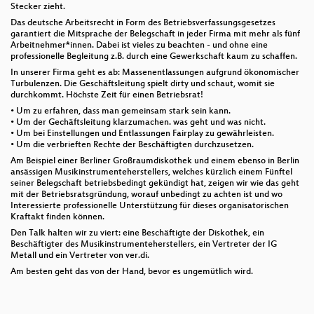
Stecker zieht.
Das deutsche Arbeitsrecht in Form des Betriebsverfassungsgesetzes
garantiert die Mitsprache der Belegschaft in jeder Firma mit mehr als fünf
Arbeitnehmer*innen. Dabei ist vieles zu beachten - und ohne eine
professionelle Begleitung z.B. durch eine Gewerkschaft kaum zu schaffen.
In unserer Firma geht es ab: Massenentlassungen aufgrund ökonomischer
Turbulenzen. Die Geschäftsleitung spielt dirty und schaut, womit sie
durchkommt. Höchste Zeit für einen Betriebsrat!
• Um zu erfahren, dass man gemeinsam stark sein kann.
• Um der Gechäftsleitung klarzumachen. was geht und was nicht.
• Um bei Einstellungen und Entlassungen Fairplay zu gewährleisten.
• Um die verbrieften Rechte der Beschäftigten durchzusetzen.
Am Beispiel einer Berliner Großraumdiskothek und einem ebenso in Berlin
ansässigen Musikinstrumenteherstellers, welches kürzlich einem Fünftel
seiner Belegschaft betriebsbedingt gekündigt hat, zeigen wir wie das geht
mit der Betriebsratsgründung, worauf unbedingt zu achten ist und wo
Interessierte professionelle Unterstützung für dieses organisatorischen
Kraftakt finden können.
Den Talk halten wir zu viert: eine Beschäftigte der Diskothek, ein
Beschäftigter des Musikinstrumenteherstellers, ein Vertreter der IG
Metall und ein Vertreter von ver.di.
Am besten geht das von der Hand, bevor es ungemütlich wird.