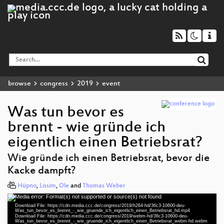
browse
congress
2019
event
Was tun bevor es
brennt - wie gründe ich
eigentlich einen Betriebsrat?
Wie gründe ich einen Betriebsrat, bevor die
Kacke dampft?
Hüpno
,
Lissim
,
Ole
and
Thomas Weber
Media error: Format(s) not supported or source(s) not found
Video
Download File: https://cdn.media.ccc.de/congress/2019/h264-hd/36c3-10600-deu-
Player
Was_tun_bevor_es_brennt_-_wie_gruende_ich_eigentlich_einen_Betriebsrat_hd.mp4
Download File: https://cdn.media.ccc.de/congress/2019/webm-hd/36c3-10600-deu-
Was_tun_bevor_es_brennt_-_wie_gruende_ich_eigentlich_einen_Betriebsrat_webm-hd.webm