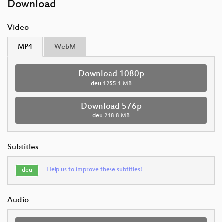
Download
Video
MP4
WebM
Download 1080p
deu
1255.1 MB
Download 576p
deu
218.8 MB
Subtitles
Help us to improve these subtitles!
deu
Audio