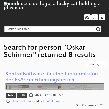
Search for person "Oskar
Schirmer" returned 8 results
Sort by
Kontrollsoftware für eine Jupitermission
der ESA: Ein Erfahrungsbericht
Talk
BOB
2024-03-15
226
Oskar Schirmer
and
Felix Winkelmann
BOB Konferenz 2024