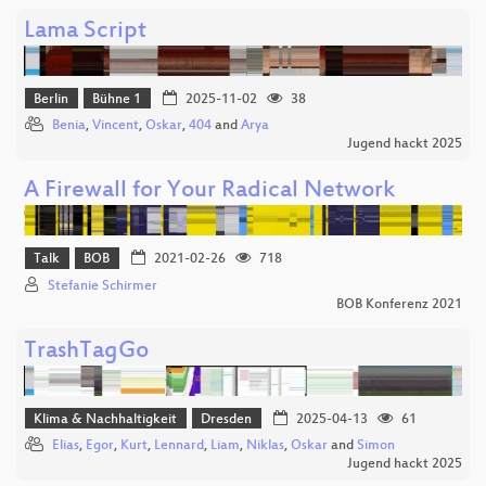
Lama Script
Berlin
Bühne 1
2025-11-02
38
Benia
,
Vincent
,
Oskar
,
404
and
Arya
Jugend hackt 2025
A Firewall for Your Radical Network
Talk
BOB
2021-02-26
718
Stefanie Schirmer
BOB Konferenz 2021
TrashTagGo
Klima & Nachhaltigkeit
Dresden
2025-04-13
61
Elias
,
Egor
,
Kurt
,
Lennard
,
Liam
,
Niklas
,
Oskar
and
Simon
Jugend hackt 2025