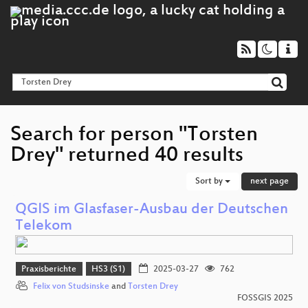
Search for person "Torsten
Drey" returned 40 results
Sort by
next page
QGIS im Glasfaser-Ausbau der Deutschen
Telekom
Praxisberichte
HS3 (S1)
2025-03-27
762
Felix von Studsinske
and
Torsten Drey
FOSSGIS 2025