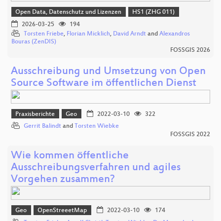
Open Data, Datenschutz und Lizenzen
HS1 (ZHG 011)
2026-03-25
194
Torsten Friebe
,
Florian Micklich
,
David Arndt
and
Alexandros
Bouras (ZenDIS)
FOSSGIS 2026
Ausschreibung und Umsetzung von Open
Source Software im öffentlichen Dienst
Praxisberichte
Geo
2022-03-10
322
Gerrit Balindt
and
Torsten Wiebke
FOSSGIS 2022
Wie kommen öffentliche
Ausschreibungsverfahren und agiles
Vorgehen zusammen?
Geo
OpenStreeetMap
2022-03-10
174