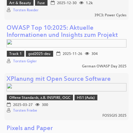
Art & Beauty
Fuse
2025-12-30
1.2k
Torsten Roeder
39C3: Power Cycles
OWASP Top 10:2025: Aktuelle
Informationen und Insights zum Projekt
Track 1
god2025-deu
2025-11-26
304
Torsten Gigler
German OWASP Day 2025
XPlanung mit Open Source Software
Offene Standards, z.B. INSPIRE, OGC
HS1 (Aula)
2025-03-27
300
Torsten Friebe
FOSSGIS 2025
Pixels and Paper