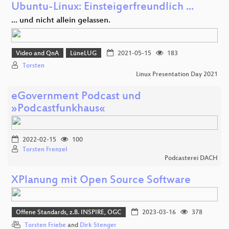
Ubuntu-Linux: Einsteigerfreundlich ...
... und nicht allein gelassen.
Video and QnA
LüneLUG
2021-05-15
183
Torsten
Linux Presentation Day 2021
eGovernment Podcast und
»Podcastfunkhaus«
2022-02-15
100
Torsten Frenzel
Podcasterei DACH
XPlanung mit Open Source Software
Offene Standards, z.B. INSPIRE, OGC
2023-03-16
378
Torsten Friebe
and
Dirk Stenger