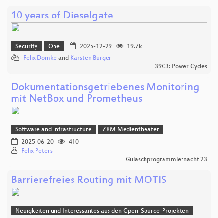
10 years of Dieselgate
Security
One
2025-12-29
19.7k
Felix Domke
and
Karsten Burger
39C3: Power Cycles
Dokumentationsgetriebenes Monitoring
mit NetBox und Prometheus
Software and Infrastructure
ZKM Medientheater
2025-06-20
410
Felix Peters
Gulaschprogrammiernacht 23
Barrierefreies Routing mit MOTIS
Neuigkeiten und Interessantes aus den Open-Source-Projekten