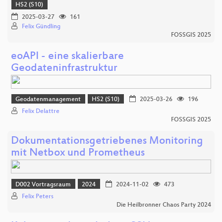
HS2 (S10)
2025-03-27
161
Felix Gündling
FOSSGIS 2025
eoAPI - eine skalierbare
Geodateninfrastruktur
Geodatenmanagement
HS2 (S10)
2025-03-26
196
Felix Delattre
FOSSGIS 2025
Dokumentationsgetriebenes Monitoring
mit Netbox und Prometheus
D002 Vortragsraum
2024
2024-11-02
473
Felix Peters
Die Heilbronner Chaos Party 2024