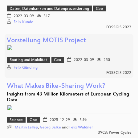
Daten, Datenbanken und Datenprozessierung
Geo
2022-03-09
317
Felix Kunde
FOSSGIS 2022
Vorstellung MOTIS Project
Routing und Mobilität
Geo
2022-03-09
250
Felix Gündling
FOSSGIS 2022
What Makes Bike-Sharing Work?
Insights from 43 Million Kilometers of European Cycling
Data
Science
One
2025-12-29
5.9k
Martin Lellep
,
Georg Balke
and
Felix Waldner
39C3: Power Cycles