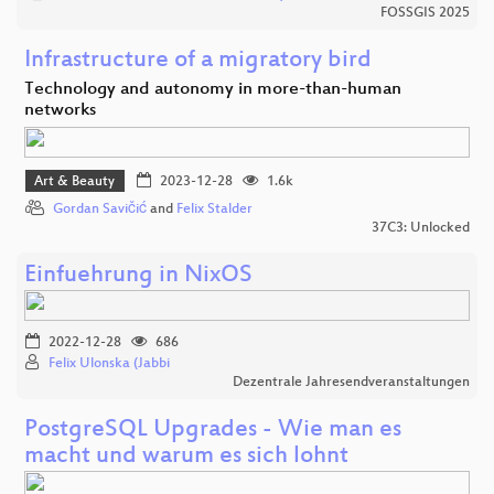
FOSSGIS 2025
Infrastructure of a migratory bird
Technology and autonomy in more-than-human
networks
Art & Beauty
2023-12-28
1.6k
Gordan Savičić
and
Felix Stalder
37C3: Unlocked
Einfuehrung in NixOS
2022-12-28
686
Felix Ulonska (Jabbi
Dezentrale Jahresendveranstaltungen
PostgreSQL Upgrades - Wie man es
macht und warum es sich lohnt