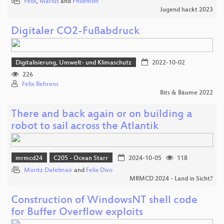
Felix
,
Marius
and
Philemon
Jugend hackt 2023
Digitaler CO2-Fußabdruck
Digitalisierung, Umwelt- und Klimaschutz
2022-10-02
226
Felix Behrens
Bits & Bäume 2022
There and back again or on building a
robot to sail across the Atlantik
mrmcd24
C205 - Ocean Starr
2024-10-05
118
Moritz Dafelmair
and
Felix Divo
MRMCD 2024 - Land in Sicht?
Construction of WindowsNT shell code
for Buffer Overflow exploits