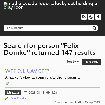
Search for person "Felix
Domke" returned 147 results
Sort by
next page
WTF DJI, UAV CTF?!
A hacker's view at commercial drone security
Milliways
2023-08-18
1.2k
Felix Domke
Chaos Communication Camp 2023