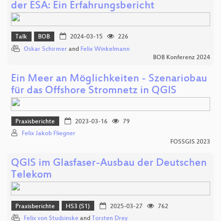
der ESA: Ein Erfahrungsbericht
Talk
BOB
2024-03-15
226
Oskar Schirmer
and
Felix Winkelmann
BOB Konferenz 2024
Ein Meer an Möglichkeiten - Szenariobau
für das Offshore Stromnetz in QGIS
Praxisberichte
2023-03-16
79
Felix Jakob Fliegner
FOSSGIS 2023
QGIS im Glasfaser-Ausbau der Deutschen
Telekom
Praxisberichte
HS3 (S1)
2025-03-27
762
Felix von Studsinske
and
Torsten Drey