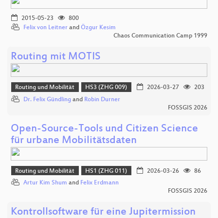
2015-05-23
800
Felix von Leitner
and
Özgur Kesim
Chaos Communication Camp 1999
Routing mit MOTIS
Routing und Mobilität
HS3 (ZHG 009)
2026-03-27
203
Dr. Felix Gündling
and
Robin Durner
FOSSGIS 2026
Open-Source-Tools und Citizen Science
für urbane Mobilitätsdaten
Routing und Mobilität
HS1 (ZHG 011)
2026-03-26
86
Artur Kim Shum
and
Felix Erdmann
FOSSGIS 2026
Kontrollsoftware für eine Jupitermission