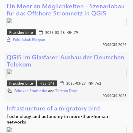
Ein Meer an Möglichkeiten - Szenariobau
für das Offshore Stromnetz in QGIS
Praxisberichte
2023-03-16
79
Felix Jakob Fliegner
FOSSGIS 2023
QGIS im Glasfaser-Ausbau der Deutschen
Telekom
Praxisberichte
HS3 (S1)
2025-03-27
762
Felix von Studsinske
and
Torsten Drey
FOSSGIS 2025
Infrastructure of a migratory bird
Technology and autonomy in more-than-human
networks