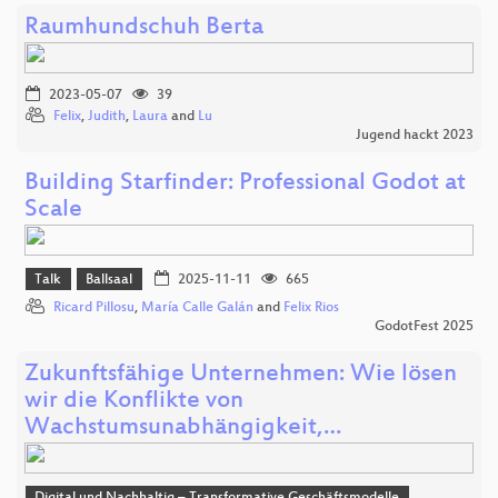
Raumhundschuh Berta
2023-05-07
39
Felix
,
Judith
,
Laura
and
Lu
Jugend hackt 2023
Building Starfinder: Professional Godot at
Scale
Talk
Ballsaal
2025-11-11
665
Ricard Pillosu
,
María Calle Galán
and
Felix Rios
GodotFest 2025
Zukunftsfähige Unternehmen: Wie lösen
wir die Konflikte von
Wachstumsunabhängigkeit,…
Digital und Nachhaltig – Transformative Geschäftsmodelle