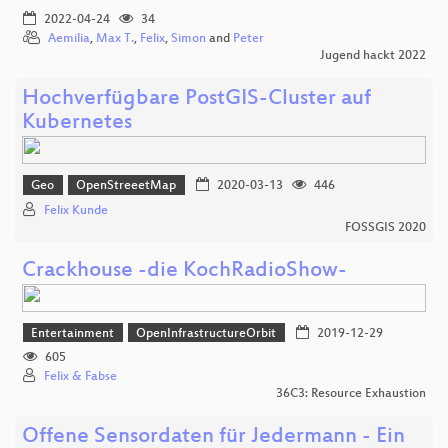
2022-04-24
34
Aemilia
,
Max T.
,
Felix
,
Simon
and
Peter
Jugend hackt 2022
Hochverfügbare PostGIS-Cluster auf
Kubernetes
Geo
OpenStreeetMap
2020-03-13
446
Felix Kunde
FOSSGIS 2020
Crackhouse -die KochRadioShow-
Entertainment
OpenInfrastructureOrbit
2019-12-29
605
Felix & Fabse
36C3: Resource Exhaustion
Offene Sensordaten für Jedermann - Ein