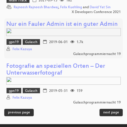
Main Track
2021-09-15
182
Rajneesh Rajneesh Bhardwaj
,
Felix Kuehling
and
David Yat Sin
X Developers Conference 2021
Nur ein Fauler Admin ist ein guter Admin
gpn19
Gulasch
2019-06-01
1.7k
Felix Kazuya
Gulaschprogrammiernacht 19
Fotografie an speziellen Orten – Der
Unterwasserfotograf
gpn19
Gulasch
2019-05-31
159
Felix Kazuya
Gulaschprogrammiernacht 19
previous page
next page