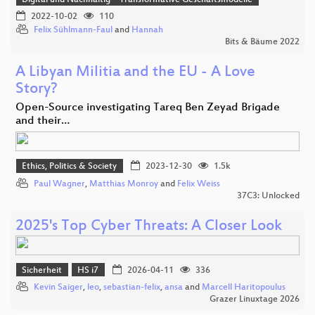
2022-10-02
110
Felix Sühlmann-Faul
and
Hannah
Bits & Bäume 2022
A Libyan Militia and the EU - A Love
Story?
Open-Source investigating Tareq Ben Zeyad Brigade
and their…
Ethics, Politics & Society
2023-12-30
1.5k
Paul Wagner
,
Matthias Monroy
and
Felix Weiss
37C3: Unlocked
2025's Top Cyber Threats: A Closer Look
Sicherheit
HS i7
2026-04-11
336
Kevin Saiger
,
leo
,
sebastian-felix
,
ansa
and
Marcell Haritopoulus
Grazer Linuxtage 2026