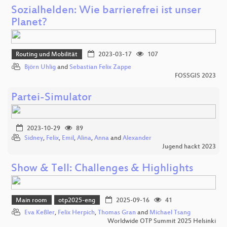
Sozialhelden: Wie barrierefrei ist unser
Planet?
Routing und Mobilität
2023-03-17
107
Björn Uhlig
and
Sebastian Felix Zappe
FOSSGIS 2023
Partei-Simulator
2023-10-29
89
Sidney
,
Felix
,
Emil
,
Alina
,
Anna
and
Alexander
Jugend hackt 2023
Show & Tell: Challenges & Highlights
Main room
otp2025-eng
2025-09-16
41
Eva Keßler
,
Felix Herpich
,
Thomas Gran
and
Michael Tsang
Worldwide OTP Summit 2025 Helsinki