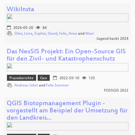
WikiInsta
2024-05-20
84
Dimi
,
Liora
,
Sophie
,
David
,
Felix
,
Anna
and
Maxi
Jugend hackt 2024
Das NexSIS Projekt: Ein Open-Source GIS
für den Zivil- und Katastrophenschutz
Praxisberichte
Geo
2022-03-10
135
Andreas Jobst
and
Felix Sommer
FOSSGIS 2022
QGIS Biotopmanagement Plugin -
vorgestellt am Beispiel der Umsetzung für
den Landkreis…