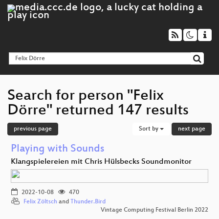
Search for person "Felix
Dörre" returned 147 results
previous page
Sort by
next page
Playing with Sounds
Klangspielereien mit Chris Hülsbecks Soundmonitor
2022-10-08
470
Felix Zöltsch
and
Thunder.Bird
Vintage Computing Festival Berlin 2022