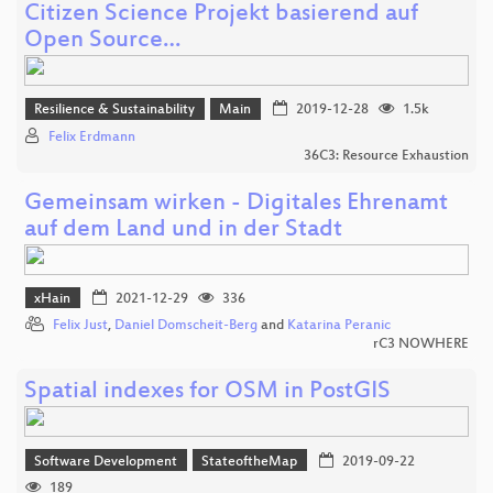
Citizen Science Projekt basierend auf
Open Source…
Resilience & Sustainability
Main
2019-12-28
1.5k
Felix Erdmann
36C3: Resource Exhaustion
Gemeinsam wirken - Digitales Ehrenamt
auf dem Land und in der Stadt
xHain
2021-12-29
336
Felix Just
,
Daniel Domscheit-Berg
and
Katarina Peranic
rC3 NOWHERE
Spatial indexes for OSM in PostGIS
Software Development
StateoftheMap
2019-09-22
189