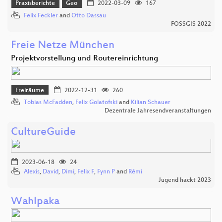
Praxisberichte
Geo
2022-03-09
167
Felix Feckler
and
Otto Dassau
FOSSGIS 2022
Freie Netze München
Projektvorstellung und Routereinrichtung
Freiräume
2022-12-31
260
Tobias McFadden
,
Felix Golatofski
and
Kilian Schauer
Dezentrale Jahresendveranstaltungen
CultureGuide
2023-06-18
24
Alexis
,
David
,
Dimi
,
Felix F
,
Fynn P
and
Rémi
Jugend hackt 2023
Wahlpaka