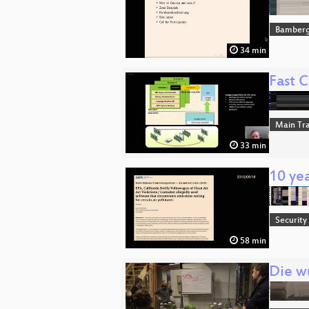
Bamber
34 min
Fast 
Main Tr
33 min
10 yea
Security
58 min
Die w