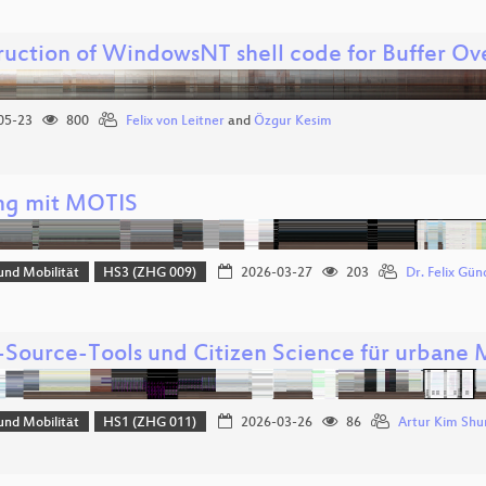
ruction of WindowsNT shell code for Buffer Ove
05-23
800
Felix von Leitner
and
Özgur Kesim
ng mit MOTIS
und Mobilität
HS3 (ZHG 009)
2026-03-27
203
Dr. Felix Gün
Source-Tools und Citizen Science für urbane 
und Mobilität
HS1 (ZHG 011)
2026-03-26
86
Artur Kim Sh