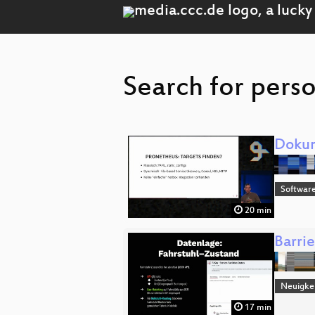
Search for perso
Dokum
Software
20 min
Barri
Neuigkei
17 min