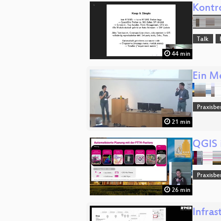
Kontro
Talk
44 min
Ein M
Praxisbe
21 min
QGIS 
Praxisbe
26 min
Infras