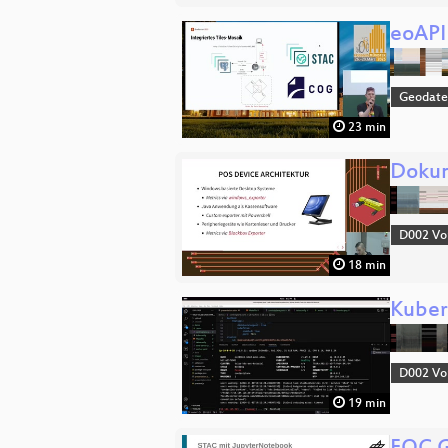
eoAPI
Geodat
23 min
Dokum
D002 Vo
18 min
Kuber
D002 Vo
19 min