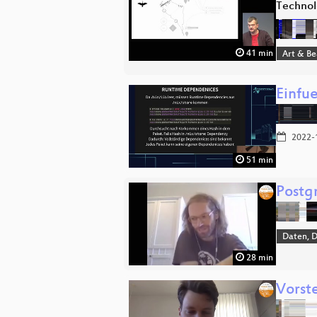
Technol
41 min
Art & B
Einfu
2022-
51 min
Postg
Daten, 
28 min
Vorst