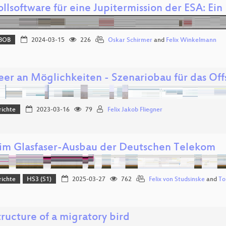
llsoftware für eine Jupitermission der ESA: Ein
BOB
2024-03-15
226
Oskar Schirmer
and
Felix Winkelmann
eer an Möglichkeiten - Szenariobau für das Of
richte
2023-03-16
79
Felix Jakob Fliegner
im Glasfaser-Ausbau der Deutschen Telekom
richte
HS3 (S1)
2025-03-27
762
Felix von Studsinske
and
To
tructure of a migratory bird