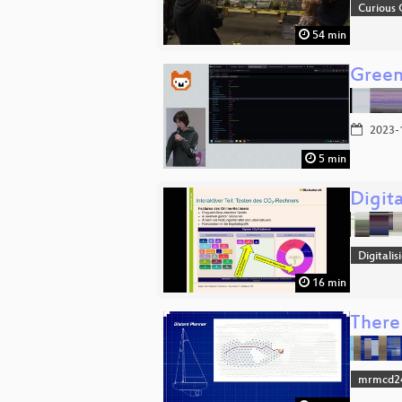
Curious
54 min
Green
2023-
5 min
Digit
Digitali
16 min
There 
mrmcd2