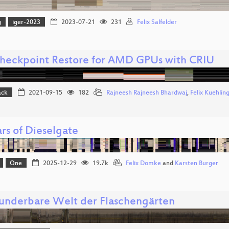
g
iger-2023
2023-07-21
231
Felix Salfelder
Checkpoint Restore for AMD GPUs with CRIU
ack
2021-09-15
182
Rajneesh Rajneesh Bhardwaj
,
Felix Kuehlin
rs of Dieselgate
One
2025-12-29
19.7k
Felix Domke
and
Karsten Burger
underbare Welt der Flaschengärten