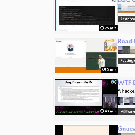
EOC G
Rasterd
25 min
Road 
Routing 
5 min
WTF D
A hacke
43 min
Milliway
Gnuca