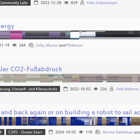
 Community Labs
2022-12-28
839
Felix Schimmeyer
ergy
11-19
244
Felix
,
Marius
and
Philemon
aler CO2-Fußabdruck
sierung, Umwelt- und Klimaschutz
2022-10-02
226
Felix Behrens
and back again or on building a robot to sail ac
4
C205 - Ocean Starr
2024-10-05
118
Moritz Dafelmair
an