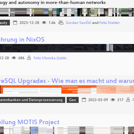
ogy and autonomy in more-than-human networks
eauty
2023-12-28
1.6k
Gordan Savičić
and
Felix Stalder
ehrung in NixOS
12-28
686
Felix Ulonska (Jabbi
reSQL Upgrades - Wie man es macht und warum
Datenbanken und Datenprozessierung
Geo
2022-03-09
317
ellung MOTIS Project