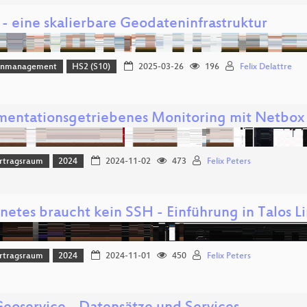
 - eine skalierbare Geodateninfrastruktur
enmanagement
HS2 (S10)
2025-03-26
196
Felix Delattre
entationsgetriebenes Monitoring mit Netbox
rtragsraum
2024
2024-11-02
473
Felix Peters
netes braucht kein SSH - Einführung in Talos L
rtragsraum
2024
2024-11-01
450
Felix Peters