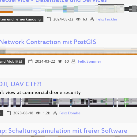
eoservice - Datensätze und Services
aten und Fernerkundung
2024-03-22
63
Felix Feckler
Network Contraction mit PostGIS
und Mobilität
2024-03-22
60
Felix Sommer
JI, UAV CTF?!
r's view at commercial drone security
s
2023-08-18
1.2k
Felix Domke
p: Schaltungssimulation mit freier Software