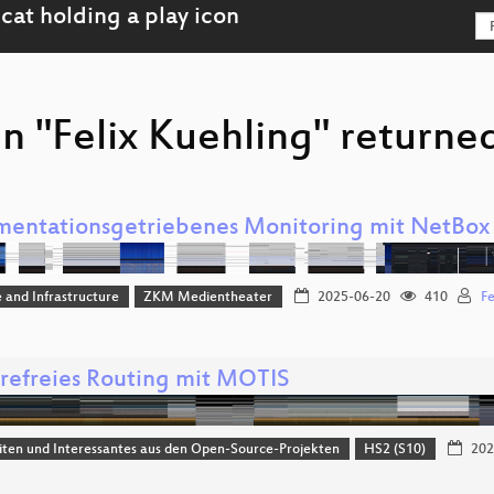
n "Felix Kuehling" returned
entationsgetriebenes Monitoring mit NetBox
 and Infrastructure
ZKM Medientheater
2025-06-20
410
Fe
erefreies Routing mit MOTIS
ten und Interessantes aus den Open-Source-Projekten
HS2 (S10)
202