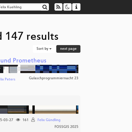
 147 results
Sort by
next page
 und Prometheus
Gulaschprogrammiernacht 23
lix Peters
5-03-27
161
Felix Gündling
FOSSGIS 2025