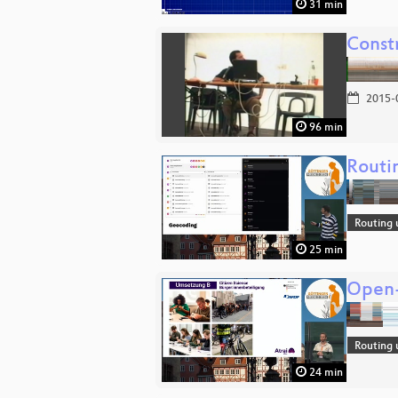
31 min
Const
2015-
96 min
Routi
Routing 
25 min
Open-
Routing 
24 min