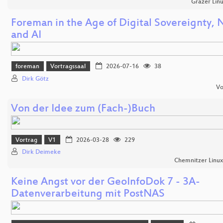
Grazer Lin
Foreman in the Age of Digital Sovereignty, 
and AI
foreman
Vortragssaal
2026-07-16
38
Dirk Götz
Vo
Von der Idee zum (Fach-)Buch
Vortrag
V1
2026-03-28
229
Dirk Deimeke
Chemnitzer Linu
Keine Angst vor der GeoInfoDok 7 - 3A-
Datenverarbeitung mit PostNAS