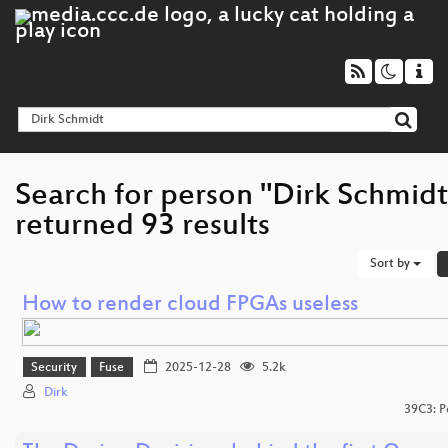
Search for person "Dirk Schmidt
returned 93 results
Sort by
How to render cloud FPGAs useless
Security
Fuse
2025-12-28
5.2k
Dirk
39C3: P