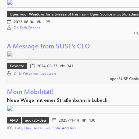
Open your Windows for a breeze of fresh air - Open Source in public admin
2023-08-06
125
Dr. Dirk Fischer
Fr
A Message from SUSE's CEO
Keynote
2024-06-27
341
Dirk-Peter van Leeuwen
openSUSE Confe
Moin Mobilität!
Neue Wege mit einer Straßenbahn in Lübeck
AM3
nook25-deu
2025-11-14
430
Lutz
,
Dirk
,
Jens-Uwe
,
Sofie
and
Juri