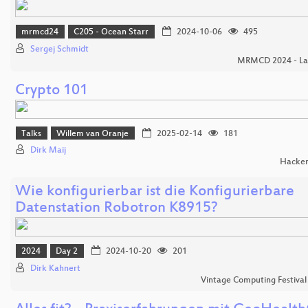
mrmcd24
C205 - Ocean Starr
2024-10-06
495
Sergej Schmidt
MRMCD 2024 - Lan
Crypto 101
Talks
Willem van Oranje
2025-02-14
181
Dirk Maij
Hacker
Wie konfigurierbar ist die Konfigurierbare
Datenstation Robotron K8915?
2024
Day 2
2024-10-20
201
Dirk Kahnert
Vintage Computing Festival