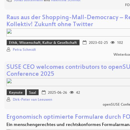
Jonas Bostelmann
and
Valentina Schmidt
FO
Raus aus der Shopping-Mall-Democracy – Re
Kollektiv! Zukunft ohne Twitter
Ethik, Wissenschaft, Kultur & Gesellschaft
2023-02-25
102
Petra Schmidt
Winterko
SUSE CEO welcomes contributors to openS
Conference 2025
Keynote
Saal
2025-06-26
42
Dirk-Peter van Leeuwen
openSUSE Confe
Ergonomisch optimierte Formulare durch F
Ein menschengerechtes und rechtskonformes Formularma