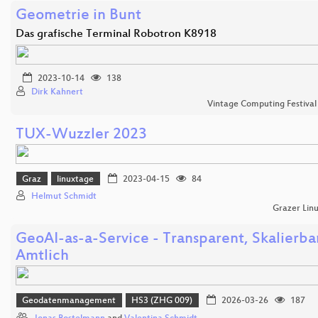
Geometrie in Bunt
Das grafische Terminal Robotron K8918
2023-10-14
138
Dirk Kahnert
Vintage Computing Festival
TUX-Wuzzler 2023
Graz
linuxtage
2023-04-15
84
Helmut Schmidt
Grazer Lin
GeoAI-as-a-Service - Transparent, Skalierba
Amtlich
Geodatenmanagement
HS3 (ZHG 009)
2026-03-26
187