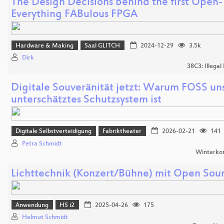
The Design Decisions behind the first Open-
Everything FABulous FPGA
Hardware & Making
Saal GLITCH
2024-12-29
3.5k
Dirk
38C3: Illegal
Digitale Souveränität jetzt: Warum FOSS un
unterschätztes Schutzsystem ist
Digitale Selbstverteidigung
Fabriktheater
2026-02-21
141
Petra Schmidt
Winterko
Lichttechnik (Konzert/Bühne) mit Open Sou
Anwendung
HS i2
2025-04-26
175
Helmut Schmidt