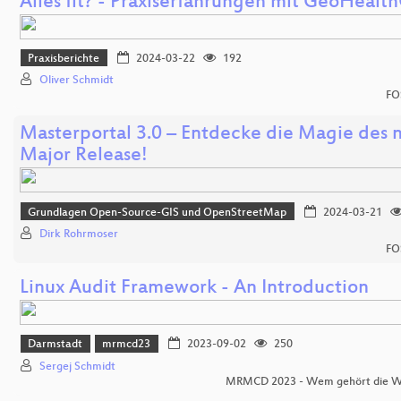
Alles fit? - Praxiserfahrungen mit GeoHealt
Praxisberichte
2024-03-22
192
Oliver Schmidt
FO
Masterportal 3.0 – Entdecke die Magie des 
Major Release!
Grundlagen Open-Source-GIS und OpenStreetMap
2024-03-21
Dirk Rohrmoser
FO
Linux Audit Framework - An Introduction
Darmstadt
mrmcd23
2023-09-02
250
Sergej Schmidt
MRMCD 2023 - Wem gehört die Wi