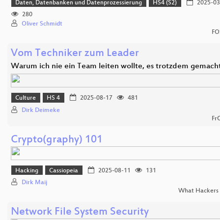
Daten, Datenbanken und Datenprozessierung
HS4 (S2)
2025-03
280
Oliver Schmidt
FO
Vom Techniker zum Leader
Warum ich nie ein Team leiten wollte, es trotzdem gemach
Culture
HS 4
2025-08-17
481
Dirk Deimeke
Fr
Crypto(graphy) 101
Hacking
Cassiopeia
2025-08-11
131
Dirk Maij
What Hackers 
Network File System Security