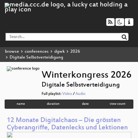
browse
conferences
dgwk
2026
Digitale Selbstverteidigung
Winterkongress 2026
Digitale Selbstverteidigung
Full playlist:
Video
/
Audio
name
duration
date
view count
12 Monate Digitalchaos – Die grössten
Cyberangriffe, Datenlecks und Lektionen