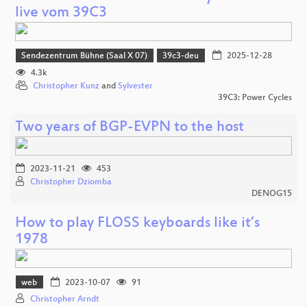
live vom 39C3
Sendezentrum Bühne (Saal X 07)
39c3-deu
2025-12-28
4.3k
Christopher Kunz
and
Sylvester
39C3: Power Cycles
Two years of BGP-EVPN to the host
2023-11-21
453
Christopher Dziomba
DENOG15
How to play FLOSS keyboards like it’s
1978
web
2023-10-07
91
Christopher Arndt