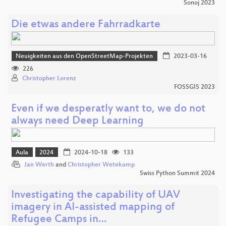
Sonoj 2023
Die etwas andere Fahrradkarte
Neuigkeiten aus den OpenStreetMap-Projekten
2023-03-16
226
Christopher Lorenz
FOSSGIS 2023
Even if we desperatly want to, we do not
always need Deep Learning
Aula
2024
2024-10-18
133
Jan Werth
and
Christopher Wetekamp
Swiss Python Summit 2024
Investigating the capability of UAV
imagery in AI-assisted mapping of
Refugee Camps in…