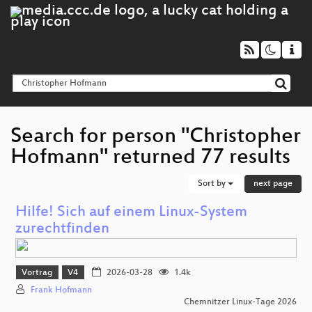
Search for person "Christopher
Hofmann" returned 77 results
Sort by
next page
Hilfe! Sich auf einem Linux-System
zurechtfinden
Vortrag
V4
2026-03-28
1.4k
Frank Hofmann
Chemnitzer Linux-Tage 2026