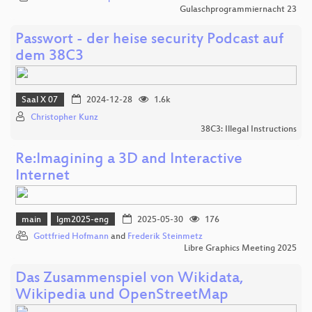
Gulaschprogrammiernacht 23
Passwort - der heise security Podcast auf
dem 38C3
Saal X 07
2024-12-28
1.6k
Christopher Kunz
38C3: Illegal Instructions
Re:Imagining a 3D and Interactive
Internet
main
lgm2025-eng
2025-05-30
176
Gottfried Hofmann
and
Frederik Steinmetz
Libre Graphics Meeting 2025
Das Zusammenspiel von Wikidata,
Wikipedia und OpenStreetMap