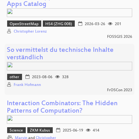
Apps Catalog
OpenStreetMap
HS4 (ZHG 008)
2026-03-26
201
Christopher Lorenz
FOSSGIS 2026
So vermittelst du technische Inhalte
verständlich
other
2023-08-06
328
Frank Hofmann
FrOSCon 2023
Interaction Combinators: The Hidden
Patterns of Computation?
Science
ZKM Kubus
2025-06-19
414
Marvin
and
Christopher