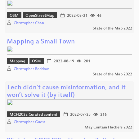
OSM
OpenStreetMap
2022-08-21
46
Christopher Chan
State of the Map 2022
Mapping a Small Town
Mapping
OSM
2022-08-19
201
Christopher Beddow
State of the Map 2022
Tech didn’t cause misinformation, and it
won’t solve it (by itself)
MCH2022 Curated content
2022-07-25
216
Christopher Guess
May Contain Hackers 2022