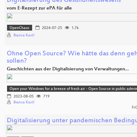
Digitalisierung des Gesundheitswesens
vom E-Rezept zur ePA für alle
OpenChaos
2024-07-25
1.7k
Bianca Kastl
Ohne Open Source? Wie hätte das denn ge
sollen?
Geschichten aus der Digitalisierung von Verwaltungen…
Open your Windows for a breeze of fresh air - Open Source in public admin
2023-08-05
719
Bianca Kastl
Fr
Digitalisierung unter pandemischen Bedin