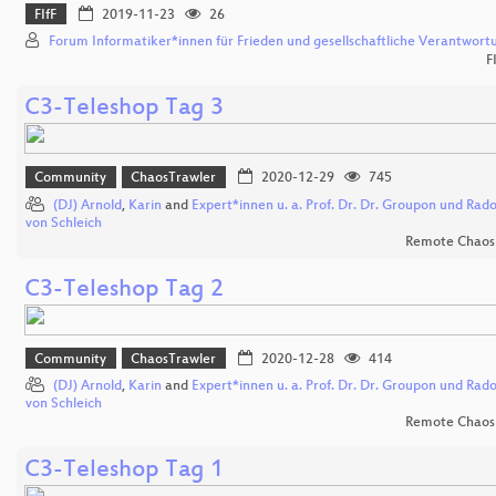
FIfF
2019-11-23
26
Forum Informatiker*innen für Frieden und gesellschaftliche Verantwort
F
C3-Teleshop Tag 3
Community
ChaosTrawler
2020-12-29
745
(DJ) Arnold
,
Karin
and
Expert*innen u. a. Prof. Dr. Dr. Groupon und Rado
von Schleich
Remote Chaos
C3-Teleshop Tag 2
Community
ChaosTrawler
2020-12-28
414
(DJ) Arnold
,
Karin
and
Expert*innen u. a. Prof. Dr. Dr. Groupon und Rado
von Schleich
Remote Chaos
C3-Teleshop Tag 1