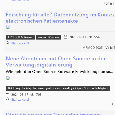
39C3: P
Forschung für alle? Datennutzung im Kontex
elektronischen Patientenakte
C205 - IFG Arena
mrmcd25-deu
2025-09-12
554
Bianca Kastl
MRMCD 2025 - Volle 
Neue Abenteuer mit Open Source in der
Verwaltungsdigitalisierung
Wie geht den Open Source Software Entwicklung nun so…
Bridging the Gap between politics and reality - Open Source Lobbying
2024-08-17
703
Bianca Kastl
Fr