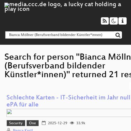
Search for person "Bianca Möll
(Berufsverband bildender
Künstler*innen)" returned 21 res
Schlechte Karten - IT-Sicherheit im Jahr null
ePA für alle
Security
One
2025-12-29
33.9k
Bianca Kastl