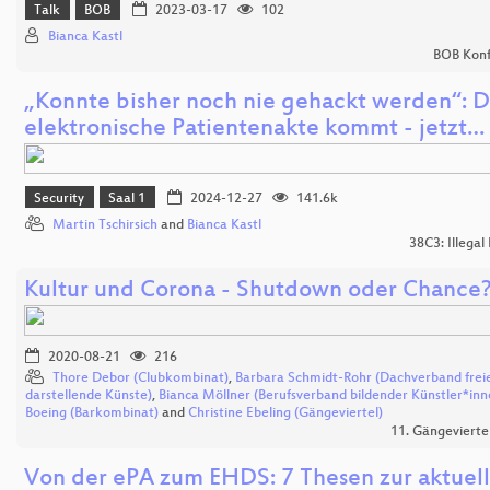
Talk
BOB
2023-03-17
102
Bianca Kastl
BOB Konf
„Konnte bisher noch nie gehackt werden“: D
elektronische Patientenakte kommt - jetzt…
Security
Saal 1
2024-12-27
141.6k
Martin Tschirsich
and
Bianca Kastl
38C3: Illegal
Kultur und Corona - Shutdown oder Chance
2020-08-21
216
Thore Debor (Clubkombinat)
,
Barbara Schmidt-Rohr (Dachverband frei
darstellende Künste)
,
Bianca Möllner (Berufsverband bildender Künstler*inn
Boeing (Barkombinat)
and
Christine Ebeling (Gängeviertel)
11. Gängevierte
Von der ePA zum EHDS: 7 Thesen zur aktuel