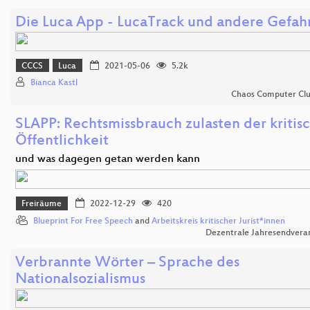
Die Luca App - LucaTrack und andere Gefah
CCCS
Luca
2021-05-06
5.2k
Bianca Kastl
Chaos Computer Clu
SLAPP: Rechtsmissbrauch zulasten der kritis
Öffentlichkeit
und was dagegen getan werden kann
Freiräume
2022-12-29
420
Blueprint For Free Speech
and
Arbeitskreis kritischer Jurist*innen
Dezentrale Jahresendvera
Verbrannte Wörter – Sprache des
Nationalsozialismus