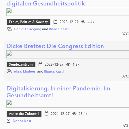
digitalen Gesundheitspolitik
Ethics, Politics & Society
2023-12-29
4.4k
Daniel Leisegang
and
Bianca Kastl
37C
Dicke Bretter: Die Congress Edition
Sendezentrum
2023-12-27
1.8k
eliza
,
khaleesi
and
Bianca Kastl
37C
Digitalisierung. In einer Pandemie. Im
Gesundheitsamt!
Auf in die Zukunft!
2021-12-27
28.4k
Bianca Kastl
rC