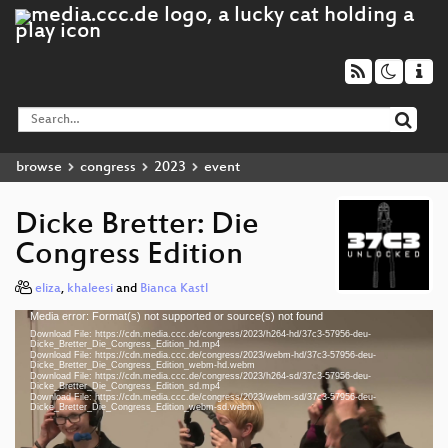
browse
congress
2023
event
Dicke Bretter: Die
Congress Edition
eliza
,
khaleesi
and
Bianca Kastl
Media error: Format(s) not supported or source(s) not found
Video
Download File: https://cdn.media.ccc.de/congress/2023/h264-hd/37c3-57956-deu-
Player
Dicke_Bretter_Die_Congress_Edition_hd.mp4
Download File: https://cdn.media.ccc.de/congress/2023/webm-hd/37c3-57956-deu-
Dicke_Bretter_Die_Congress_Edition_webm-hd.webm
Download File: https://cdn.media.ccc.de/congress/2023/h264-sd/37c3-57956-deu-
Dicke_Bretter_Die_Congress_Edition_sd.mp4
Download File: https://cdn.media.ccc.de/congress/2023/webm-sd/37c3-57956-deu-
deu 1080p (mp4)
Dicke_Bretter_Die_Congress_Edition_webm-sd.webm
deu 1080p (webm)