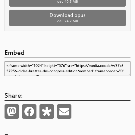
deu
40.5 MB
Download opus
deu
24.2 MB
Embed
Share: