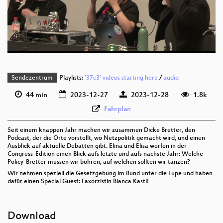
deu 576p (mp4)
deu 576p (webm)
None
deu (todo)
Sendezentrum
Playlists:
'37c3' videos starting here
/
audio
44 min
2023-12-27
2023-12-28
1.8k
Fahrplan
Seit einem knappen Jahr machen wir zusammen Dicke Bretter, den
Podcast, der die Orte vorstellt, wo Netzpolitik gemacht wird, und einen
Ausblick auf aktuelle Debatten gibt. Elina und Elisa werfen in der
Congress-Edition einen Blick aufs letzte und aufs nächste Jahr: Welche
Policy-Bretter müssen wir bohren, auf welchen sollten wir tanzen?
Wir nehmen speziell die Gesetzgebung im Bund unter die Lupe und haben
dafür einen Special Guest: Faxorzistin Bianca Kastl!
Download