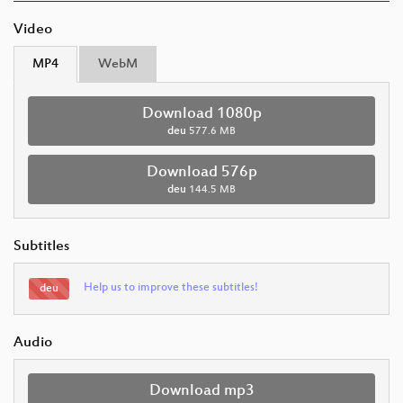
Video
MP4
WebM
Download 1080p
deu
577.6 MB
Download 576p
deu
144.5 MB
Subtitles
Help us to improve these subtitles!
deu
Audio
Download mp3