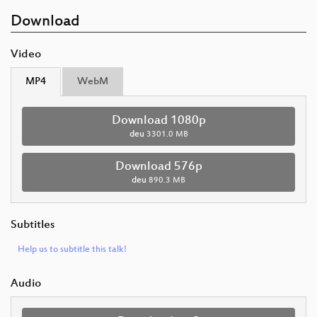
Download
Video
MP4
WebM
Download 1080p
deu
3301.0 MB
Download 576p
deu
890.3 MB
Subtitles
Help us to subtitle this talk!
Audio