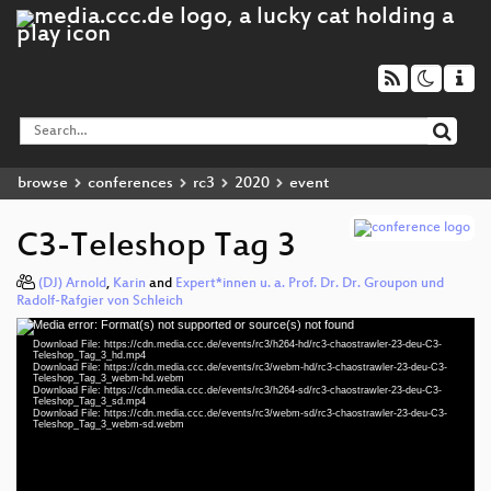
browse
conferences
rc3
2020
event
C3-Teleshop Tag 3
(DJ) Arnold
,
Karin
and
Expert*innen u. a. Prof. Dr. Dr. Groupon und
Radolf-Rafgier von Schleich
Media error: Format(s) not supported or source(s) not found
Video
Download File: https://cdn.media.ccc.de/events/rc3/h264-hd/rc3-chaostrawler-23-deu-C3-
Player
Teleshop_Tag_3_hd.mp4
Download File: https://cdn.media.ccc.de/events/rc3/webm-hd/rc3-chaostrawler-23-deu-C3-
Teleshop_Tag_3_webm-hd.webm
Download File: https://cdn.media.ccc.de/events/rc3/h264-sd/rc3-chaostrawler-23-deu-C3-
Teleshop_Tag_3_sd.mp4
Download File: https://cdn.media.ccc.de/events/rc3/webm-sd/rc3-chaostrawler-23-deu-C3-
deu 1080p (mp4)
Teleshop_Tag_3_webm-sd.webm
deu 1080p (webm)