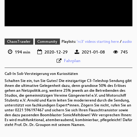
deu 576p (mp4)
deu 576p (webm)
ChaosTrawler
Community
Playlists:
'rc3' videos starting here
/
audio
194 min
2020-12-29
2021-01-08
745
Fahrplan
Call-In Soli-Versteigerung von Kuriositäten
Schalten Sie ein, tun Sie Gutes! Die einzigartige C3-Teleshop Sendung gibt
ihnen die ultimative Gelegenheit dazu, denn grandiose 50% des Erlöses
gehen an Netzpolitik.org, weitere 25% jeweils an die Betreibenden des
Studios, die gemeinnützigen Vereine Gängeviertel e.V. und Motorschiff
Stubnitz e.V. Arnold und Karin leiten Sie moderierend durch die Sendung,
unterstützt von fachkundigen Expert*innen. Zögern Sie nicht, rufen Sie an
unter 0221 596197467 und sichern Sie sich Ihren Flauschtransistor sowie
den dazu passenden Boomblaster SonicMeltdown! Wir versprechen Ihnen:
Es wird multifunktional, atemberaubend, kombinierbar, pflegeleicht! Dafür
steht Prof. Dr. Dr. Groupon mit seinem Namen.