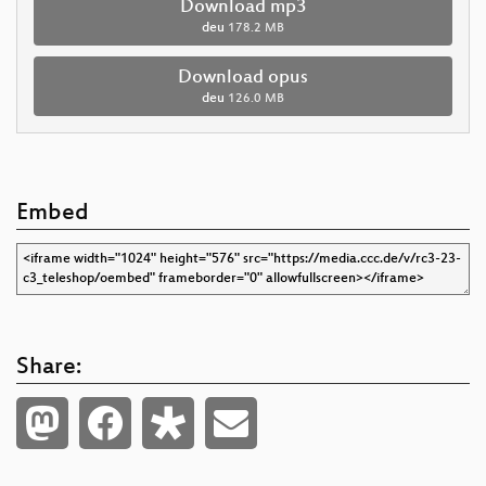
Download mp3
deu
178.2 MB
Download opus
deu
126.0 MB
Embed
Share: