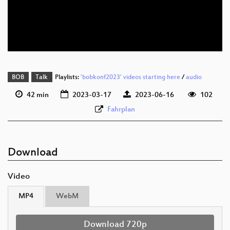
deu 576p (mp4)
deu 576p (webm)
BOB
Talk
Playlists:
'bobkonf2023' videos starting here
/
audio
42 min
2023-03-17
2023-06-16
102
Fahrplan
Download
Video
MP4
WebM
Download 720p