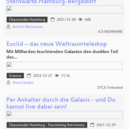
Sternwarte Hamburg-Bergedorf
Chaosstudio Hamburg
2021-12-30
648
Kathrin Böckmann
rC3 NOWHERE
Euclid – das neue Weltraumteleskop
Mit Milliarden leuchtenden Galaxien den dunklen Teil
des…
Science
2023-12-27
11.1k
Knud Jahnke
37C3: Unlocked
Per Anhalter durch die Galaxis - und Du
kannst live dabei sein!
Chaosstudio Hamburg - Fascinating Astronomy
2021-12-29