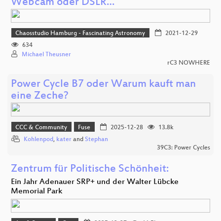
Webcam oder DSLR…
Chaosstudio Hamburg - Fascinating Astronomy
2021-12-29
634
Michael Theusner
rC3 NOWHERE
Power Cycle B7 oder Warum kauft man
eine Zeche?
CCC & Community
Fuse
2025-12-28
13.8k
Kohlenpod
,
kater
and
Stephan
39C3: Power Cycles
Zentrum für Politische Schönheit:
Ein Jahr Adenauer SRP+ und der Walter Lübcke
Memorial Park