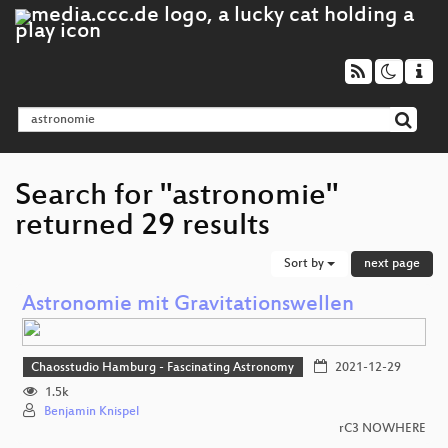
Search for "astronomie"
returned 29 results
Sort by
next page
Astronomie mit Gravitationswellen
Chaosstudio Hamburg - Fascinating Astronomy
2021-12-29
1.5k
Benjamin Knispel
rC3 NOWHERE