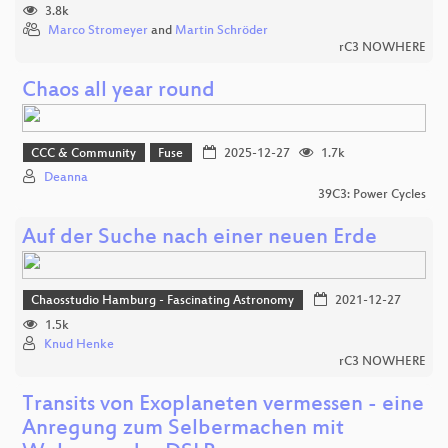
3.8k
Marco Stromeyer
and
Martin Schröder
rC3 NOWHERE
Chaos all year round
CCC & Community
Fuse
2025-12-27
1.7k
Deanna
39C3: Power Cycles
Auf der Suche nach einer neuen Erde
Chaosstudio Hamburg - Fascinating Astronomy
2021-12-27
1.5k
Knud Henke
rC3 NOWHERE
Transits von Exoplaneten vermessen - eine
Anregung zum Selbermachen mit