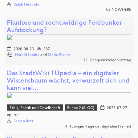
Ralph Heinsohn
rC3 NOWHERE
Planlose und rechtswidrige Feldbunker-
Aufstockung?
2020-08-23
387
Harald Lemke
and
Mario Bloem
11. Gängeviertelgeburtstag
Das StadtWiki TÜpedia – ein digitaler
Wissensbaum wächst, verwurzelt sich und
kann viel…
Ethik, Politik und Gesellschaft
Bühne 2 (6. OG)
2025-07-27
97
Fabian Betz
4. Tübinger Tage der digitalen Freiheit