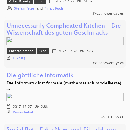
Art & Beauty
One
2025-12-27
61.5k
Stefan Pelzer
and
Philipp Ruch
39C3: Power Cycles
Unnecessarily Complicated Kitchen – Die
Wissenschaft des guten Geschmacks
Entertainment
One
2025-12-28
5.6k
LukasQ
39C3: Power Cycles
Die göttliche Informatik
Die Informatik löst formale (mathematisch modellierte)
…
2017-12-27
2.8k
Rainer Rehak
34C3: TUWAT