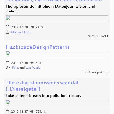
Social Bots, Fake News und Filterblasen
Therapiestunde mit einem Datenjournalisten und
vielen…
2017-12-28
24.7k
Michael Kreil
34C3: TUWAT
HackspaceDesignPatterns
2018-12-30
428
Felix
and
Lars Weiler
35C3: wikipakawg
The exhaust emissions scandal
(„Dieselgate“)
Take a deep breath into pollution trickery
2015-12-27
753.1k