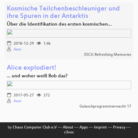
Kosmische Teilchenbeschleuniger und
ihre Spuren in der Antarktis
Über die Identifikation des ersten kosmischen…
2018-12-29
1.4k
Anni
35C3: Refreshing Memories
Alice explodiert!
... und woher weiß Bob das?
2017-05-27
272
Anni
Gulaschprogrammiernacht 17
by
Chaos Computer Club e.V
––
About
––
Apps
––
Imprint
––
Privacy
––
c3voc