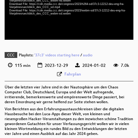
Vierjahresrueckblick_des_CCC_webm-hd.webm
deu-eng-fra 1080p (webm)
Download File: https://cdn.media.ccc.de/congress/2023/h264-sd/37c3-12212-deu-eng-fra-
Vierjahresrueckblick_des_CCC_sd.mp4
Download File: https://cdn.media.ccc.de/congress/2023/webm-sd/37c3-12212-deu-eng-fra-
deu-eng-fra 576p (mp4)
Vierjahresrueckblick_des_CCC_webm-sd.webm
deu-eng-fra 576p (webm)
None
deu (todo)
CCC
Playlists:
'37c3' videos starting here
/
audio
115 min
2023-12-29
2024-01-02
7.0k
Fahrplan
Über die letzten vier Jahre sind in der Nautosphäre um den Chaos
Computer Club, Deutschland, Europa und der Welt aufregende,
irritierende, bemerkenswerte und empörenswerte Dinge passiert, bei
deren Einordnung wir gerne helfend zur Seite stehen wollen.
Von Berichten aus den Erfahrungsaustauschkreisen über die digitalen
Hausbesuche bei den Luca-Apps dieser Welt, von kleinen und
riesengroßen Hacker-Veranstaltungen zu den inzwischen schöne Tradition
gewordenen Gutachten für unser Verfassungsgericht wollen wir in vielen
kleinen Wortmeldung ein rundes Bild zu den Entwicklungen der letzten
vier Jahre und einen Ausblick auf das Jahr 2024 geben.