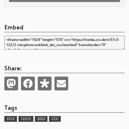
Embed
Share:
Tags
37c3
12212
2023
CCC